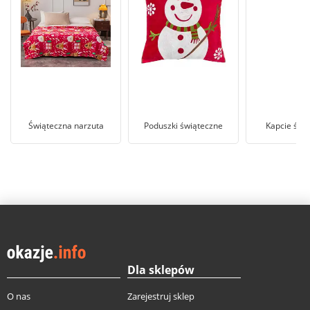
Świąteczna narzuta
Poduszki świąteczne
Kapcie świ
Dla sklepów
O nas
Zarejestruj sklep