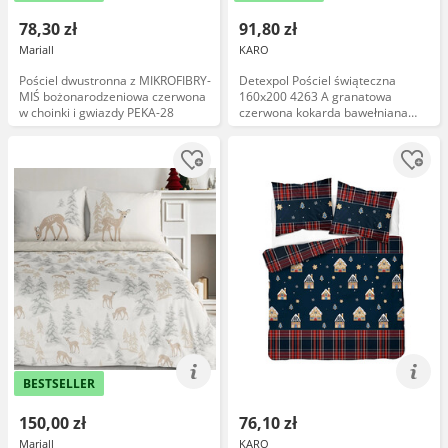
78,30 zł
91,80 zł
Mariall
KARO
Pościel dwustronna z MIKROFIBRY-
Detexpol Pościel świąteczna
MIŚ bożonarodzeniowa czerwona
160x200 4263 A granatowa
w choinki i gwiazdy PEKA-28
czerwona kokarda bawełniana
Holland Święta 2022
BESTSELLER
150,00 zł
76,10 zł
Mariall
KARO