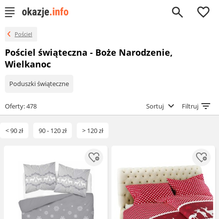
0
Pościel
Pościel świąteczna - Boże Narodzenie,
Wielkanoc
Poduszki świąteczne
Oferty: 478
Sortuj
Filtruj
< 90 zł
90 - 120 zł
> 120 zł