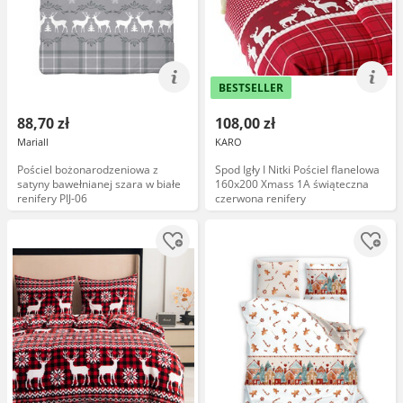
BESTSELLER
88,70 zł
108,00 zł
Mariall
KARO
Pościel bożonarodzeniowa z
Spod Igły I Nitki Pościel flanelowa
satyny bawełnianej szara w białe
160x200 Xmass 1A świąteczna
renifery PIJ-06
czerwona renifery