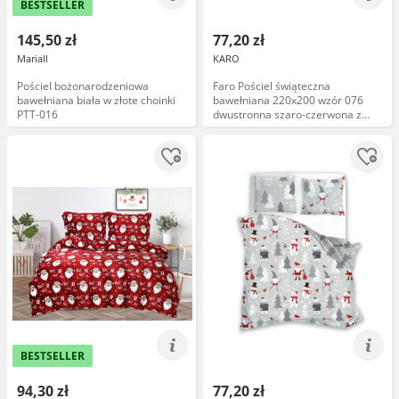
BESTSELLER
145,50 zł
77,20 zł
Mariall
KARO
Pościel bożonarodzeniowa
Faro Pościel świąteczna
bawełniana biała w złote choinki
bawełniana 220x200 wzór 076
PTT-016
dwustronna szaro-czerwona z
pingwinami w zimowych
ubrankach i śnieżynkami SCANDIC
BESTSELLER
94,30 zł
77,20 zł