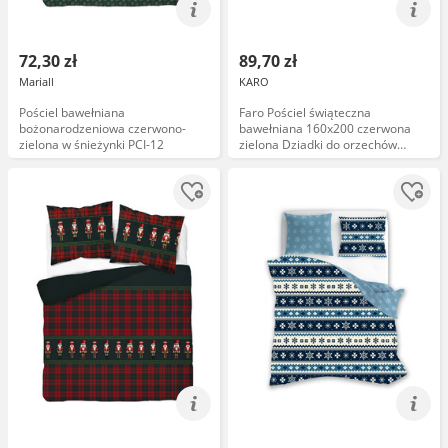
72,30 zł
89,70 zł
Mariall
KARO
Pościel bawełniana
Faro Pościel świąteczna
bożonarodzeniowa czerwono-
bawełniana 160x200 czerwona
zielona w śnieżynki PCI-12
zielona Dziadki do orzechów
MAGIC WINTER 005