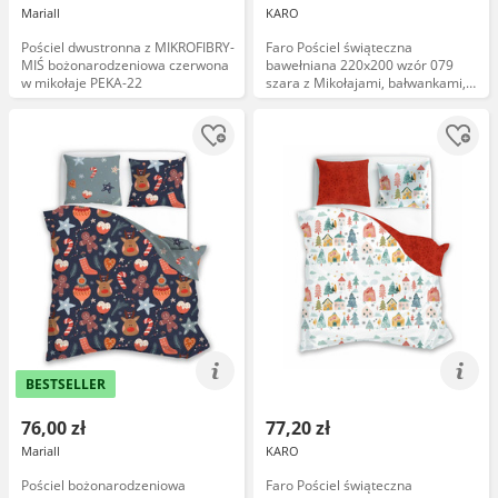
Mariall
KARO
Pościel dwustronna z MIKROFIBRY-
Faro Pościel świąteczna
MIŚ bożonarodzeniowa czerwona
bawełniana 220x200 wzór 079
w mikołaje PEKA-22
szara z Mikołajami, bałwankami,
misiami polarnymi i choinkami
SCANDIC
BESTSELLER
76,00 zł
77,20 zł
Mariall
KARO
Pościel bożonarodzeniowa
Faro Pościel świąteczna