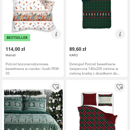
BESTSELLER
114,00 zł
89,60 zł
Mariall
KARO
Pościel bożonarodzeniowa
Detexpol Pościel bawełniana
bawełniana w ciastka i lizaki PEM-
świąteczna 140x200 zielona w
50
zieloną kratkę z dziadkami do
orzechów 5820 B Christmas
Comfort