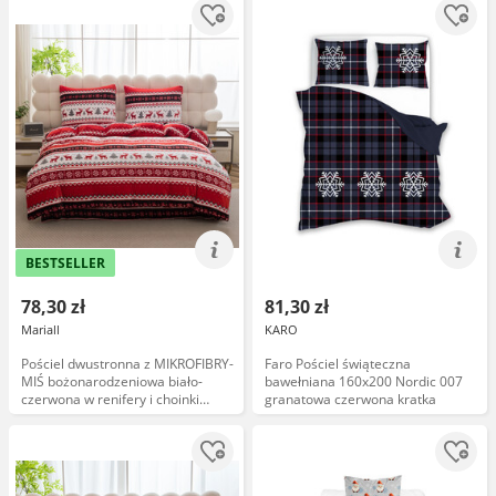
BESTSELLER
78,30 zł
81,30 zł
Mariall
KARO
Pościel dwustronna z MIKROFIBRY-
Faro Pościel świąteczna
MIŚ bożonarodzeniowa biało-
bawełniana 160x200 Nordic 007
czerwona w renifery i choinki
granatowa czerwona kratka
PEKA-23