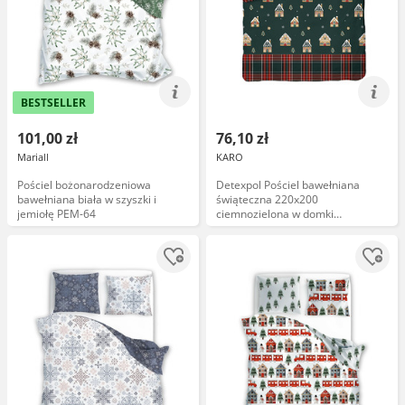
BESTSELLER
101,00 zł
76,10 zł
Mariall
KARO
Pościel bożonarodzeniowa
Detexpol Pościel bawełniana
bawełniana biała w szyszki i
świąteczna 220x200
jemiołę PEM-64
ciemnozielona w domki
piernikowe i kratkę 5816 B
Christmas Comfort