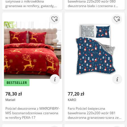
satynowa z mikrowłókna
bawełniana 220x200 wzór 080
granatowa w renifery, gwiazdy,
dwustronna biała i czerwona z
bombki PIO-03
kolorowymi domkami, choinkami i
świątecznymi detalami SCANDIC
BESTSELLER
78,30 zł
77,20 zł
Mariall
KARO
Pościel dwustronna z MIKROFIBRY-
Faro Pościel świąteczna
MIŚ bożonarodzeniowa czerwona
bawełniana 220x200 wzór 081
w renifery PEKA-17
dwustronna granatowo-szara ze
skrzatami, prezentami i choinkami
SCANDIC