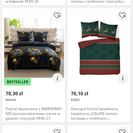
w bałwanki PEKA-26
zielona z reniferami i śnieżynkami
5817 A Christmas Comfort
BESTSELLER
78,30 zł
76,10 zł
Mariall
KARO
Pościel dwustronna z MIKROFIBRY-
Detexpol Pościel bawełniana
MIŚ bożonarodzeniowa czarna w
świąteczna 220x200 zielono-
gwiazki i śnieżynki PEKA-27
bordowa z reniferami i
śnieżynkami 5817 B Christmas
Comfort