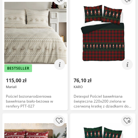
BESTSELLER
115,00 zł
76,10 zł
Mariall
KARO
Pościel bożonarodzeniowa
Detexpol Pościel bawełniana
bawełniana biało-beżowa w
świąteczna 220x200 zielona w
renifery PTT-027
czerwoną kratkę z dziadkami do
orzechów 5820 A Christmas
Comfort