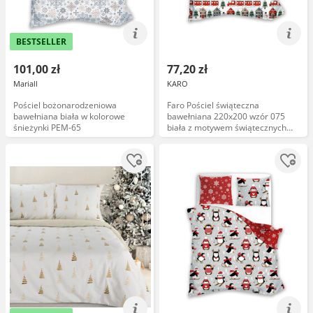
BESTSELLER
101,00 zł
77,20 zł
Mariall
KARO
Pościel bożonarodzeniowa
Faro Pościel świąteczna
bawełniana biała w kolorowe
bawełniana 220x200 wzór 075
śnieżynki PEM-65
biała z motywem świątecznych
domków, choinek, bałwanków i
czerwonych pociągów SCANDIC