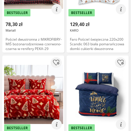
BESTSELLER
BESTSELLER
78,30 zł
129,40 zł
Mariall
KARO
Pościel dwustronna z MIKROFIBRY-
Faro Pościel świąteczna 220x200
MIŚ bożonarodzeniowa czerwono-
Scandic 063 biała pomarańczowa
czarna w renifery PEKA-29
domki cukierki dwustronna
BESTSELLER
BESTSELLER