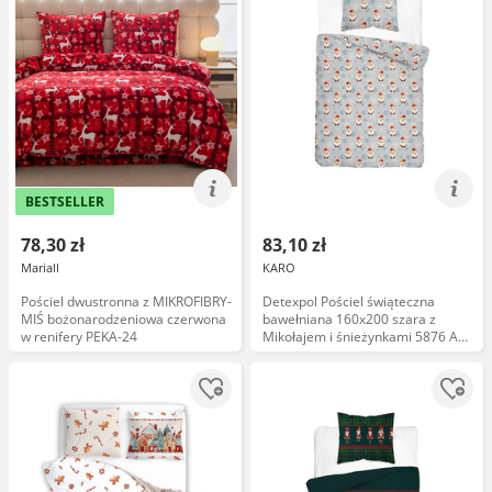
BESTSELLER
78,30 zł
83,10 zł
Mariall
KARO
Pościel dwustronna z MIKROFIBRY-
Detexpol Pościel świąteczna
MIŚ bożonarodzeniowa czerwona
bawełniana 160x200 szara z
w renifery PEKA-24
Mikołajem i śnieżynkami 5876 A
DreamKids