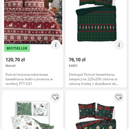
BESTSELLER
120,70 zł
76,10 zł
Mariall
KARO
Pościel bożonarodzeniowa
Detexpol Pościel bawełniana
bawełniana biało-czerwona w
świąteczna 220x200 zielona w
renifery PTT-031
zieloną kratkę z dziadkami do
orzechów 5820 B Christmas
Comfort