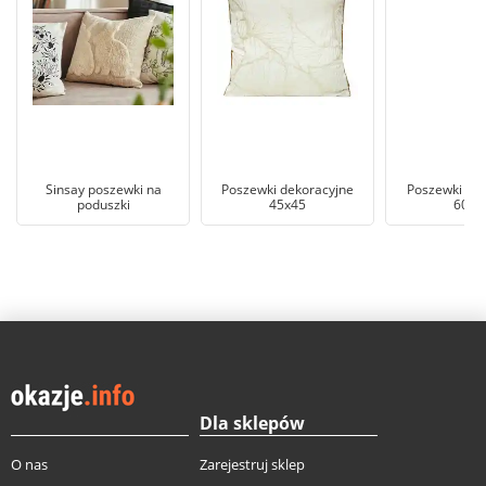
Sinsay poszewki na
Poszewki dekoracyjne
Poszewki na 
poduszki
45x45
60x6
Dla sklepów
O nas
Zarejestruj sklep