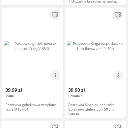
17A czarna brązowa panterka
liście welurowa Eva Minge
39,99 zł
39,90 zł
Mariall
Dekoria.pl
Poszewka gobelinowa w zielone
Poszewka Kinga na poduszkę,
liście JA168-01
butelkowa zieleń, 50 x 50 cm,
Loneta