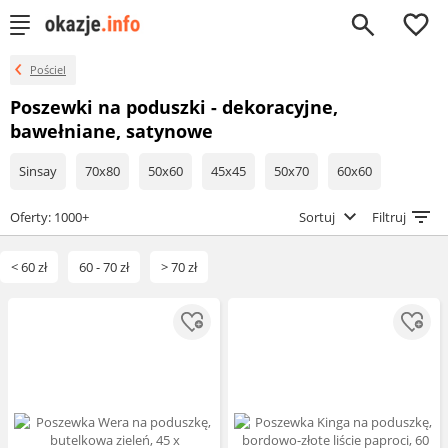
0
Pościel
Poszewki na poduszki - dekoracyjne,
bawełniane, satynowe
Sinsay
70x80
50x60
45x45
50x70
60x60
Oferty: 1000+
Sortuj
Filtruj
< 60 zł
60 - 70 zł
> 70 zł