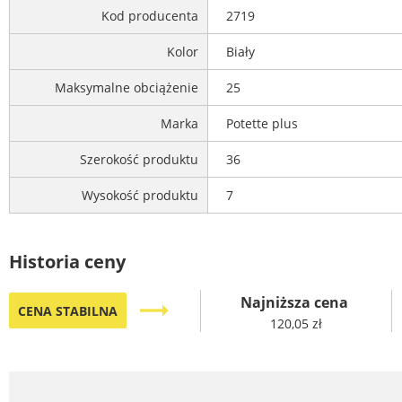
Kod producenta
2719
Kolor
Biały
Maksymalne obciążenie
25
Marka
Potette plus
Szerokość produktu
36
Wysokość produktu
7
Historia ceny
Najniższa cena
trending_flat
CENA STABILNA
120,05 zł