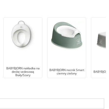
BABYBJORN nakładka na
BABYBJORN nocnik Smart
deskę sedesową
BABYBJORN 
ciemny zielony
Biały/Szary