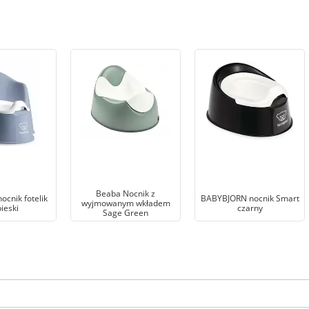
Beaba Nocnik z
ocnik fotelik
BABYBJORN nocnik Smart
wyjmowanym wkładem
ieski
czarny
Sage Green