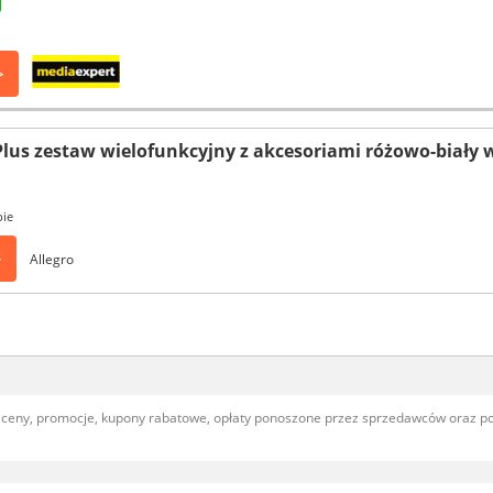
>
Plus zestaw wielofunkcyjny z akcesoriami różowo-biały 
pie
>
Allegro
, ceny, promocje, kupony rabatowe, opłaty ponoszone przez sprzedawców oraz 