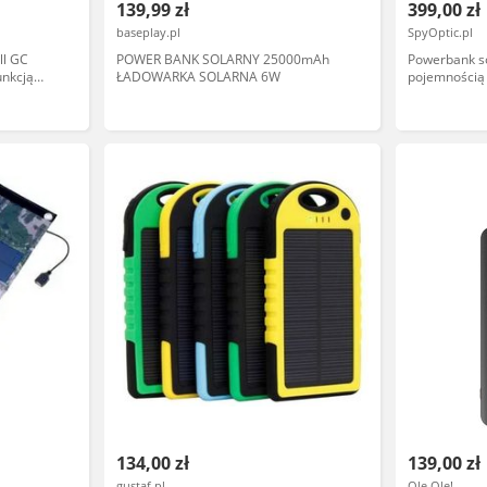
139,99 zł
399,00 zł
baseplay.pl
SpyOptic.pl
ll GC
POWER BANK SOLARNY 25000mAh
Powerbank s
unkcją
ŁADOWARKA SOLARNA 6W
pojemnością
B-C 18W
134,00 zł
139,00 zł
gustaf.pl
Ole Ole!