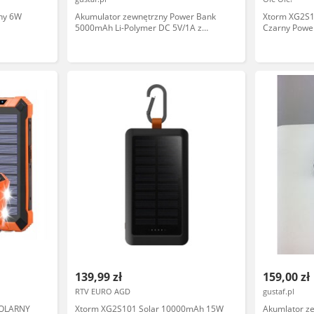
ny 6W
Akumulator zewnętrzny Power Bank
Xtorm XG2S
5000mAh Li-Polymer DC 5V/1A z
Czarny Powe
panelem słonecznym w wodoodpornej
obudowie
139,99 zł
159,00 zł
RTV EURO AGD
gustaf.pl
OLARNY
Xtorm XG2S101 Solar 10000mAh 15W
Akumlator z