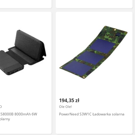
194,35 zł
D
Ole Ole!
ES8000B 8000mAh 6W
PowerNeed S3W1C Ładowarka solarna
olarny