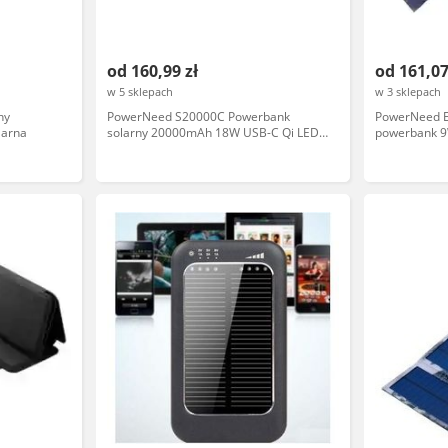
od 160,99 zł
od 161,07
w 5 sklepach
w 3 sklepach
ny
PowerNeed S20000C Powerbank
PowerNeed 
larna
solarny 20000mAh 18W USB-C Qi LED
powerbank 9
czarny