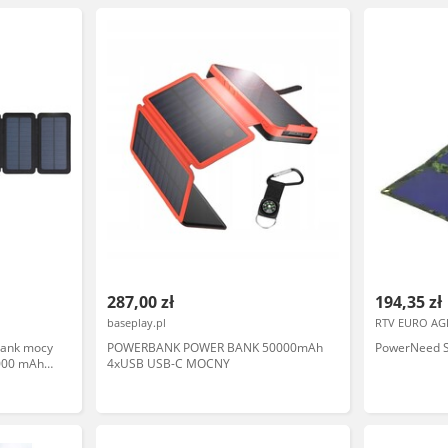
287,00 zł
194,35 zł
baseplay.pl
RTV EURO AG
bank mocy
POWERBANK POWER BANK 50000mAh
PowerNeed S
0000 mAh
4xUSB USB-C MOCNY