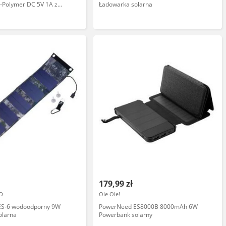
-Polymer DC 5V 1A z
Ładowarka solarna
necznym
179,99 zł
D
Ole Ole!
ES-6 wodoodporny 9W
PowerNeed ES8000B 8000mAh 6W
olarna
Powerbank solarny