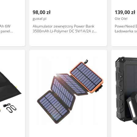
98,00 zł
139,00 zł
gustaf.pl
Ole Ole!
Ah 6W
Akumulator zewnętrzny Power Bank
PowerNeed 
 panel
3500mAh Li-Polymer DC 5V/1A/2A z
Ładowarka s
, czarny
panelem słonecznym