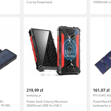
Czarny Powerbank
10000mAh Li
panelem sło
219,99 zł
161,07 zł
baseplay.pl
RTV EURO AG
NEL
Power bank Solarny Mountain
PowerNeed 
 PV 9W
36000mah 20W 4x USB-C
Ładowarka s
2A CZARNY