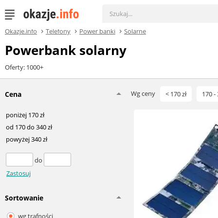
Okazje.info
Telefony
Power banki
Solarne
Powerbank solarny
Oferty: 1000+
Wg ceny
Cena
< 170 zł
170 - 
poniżej 170 zł
od 170 do 340 zł
powyżej 340 zł
do
Zastosuj
Sortowanie
wg trafności