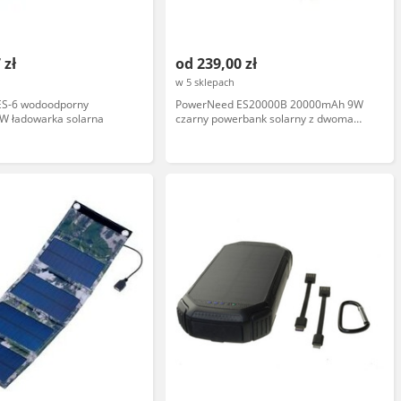
 zł
od 239,00 zł
w 5 sklepach
ES-6 wodoodporny
PowerNeed ES20000B 20000mAh 9W
W ładowarka solarna
czarny powerbank solarny z dwoma
portami USB 2A