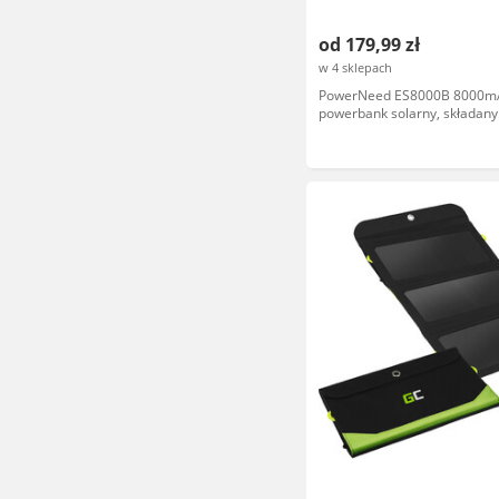
od 179,99 zł
w 4 sklepach
PowerNeed ES8000B 8000m
powerbank solarny, składany
słoneczny, 2x USB 2A, Li-poly