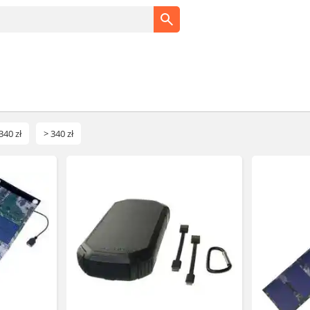
340 zł
> 340 zł