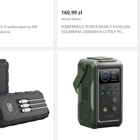
160,99 zł
Akces-Markt
ES-4 wodoodporny 6W
POWERNEED POWER BANK Z PANELEM
olarna
SOLARNYM 20000MAH LI-POLY PV
1,5W QI 2A USB QC 3.0 LED POWER
DELIVERY CZARNY S20000C