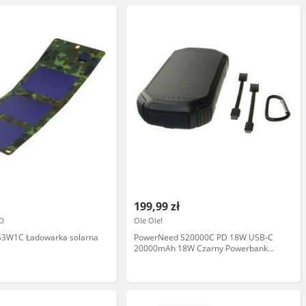
199,99 zł
D
Ole Ole!
3W1C Ładowarka solarna
PowerNeed S20000C PD 18W USB-C
20000mAh 18W Czarny Powerbank
solarny