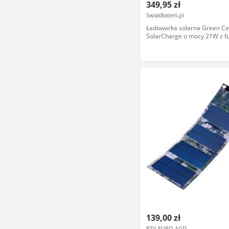
349,95 zł
SwiatBaterii.pl
Ładowarka solarna Green Ce
SolarCharge o mocy 21W z f
power banka 10000mAh US
PD USB-A QC
139,00 zł
RTV EURO AGD