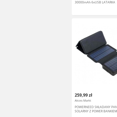
30000mAh 6xUSB LATARKA
259,99 zł
Akces-Markt
POWERNEED SKŁADANY PA
SOLARNY Z POWER BANKIEM
20000MAH LI-POLY 2X USB 