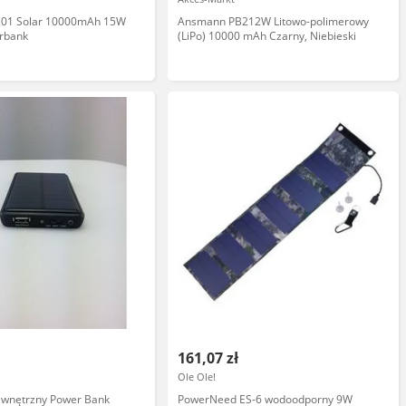
101 Solar 10000mAh 15W
Ansmann PB212W Litowo-polimerowy
rbank
(LiPo) 10000 mAh Czarny, Niebieski
161,07 zł
Ole Ole!
ewnętrzny Power Bank
PowerNeed ES-6 wodoodporny 9W