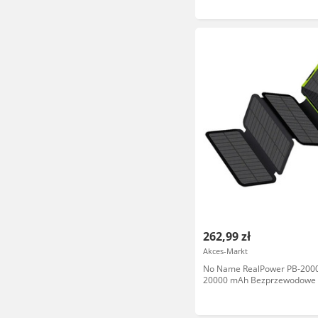
ES20000B
262,99 zł
Akces-Markt
No Name RealPower PB-2000
20000 mAh Bezprzewodowe 
Czarny, Zielony