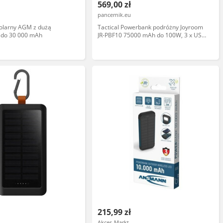
569,00 zł
pancernik.eu
olarny AGM z dużą
Tactical Powerbank podróżny Joyroom
 do 30 000 mAh
JR-PBF10 75000 mAh do 100W, 3 x USB-
C i 3 x USB-A, ze składaną latarką i
rączką, zielony
215,99 zł
Akces-Markt