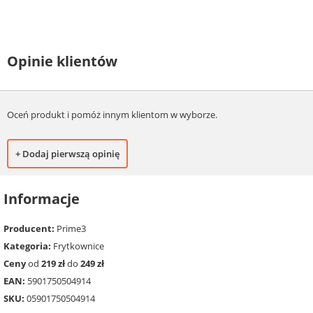
Opinie klientów
Oceń produkt i pomóż innym klientom w wyborze.
+ Dodaj pierwszą opinię
Informacje
Producent:
Prime3
Kategoria:
Frytkownice
Ceny
od
219 zł
do
249 zł
EAN:
5901750504914
SKU:
05901750504914