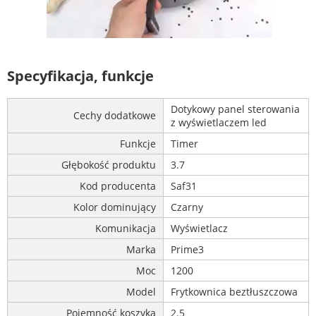
Specyfikacja, funkcje
Dotykowy panel sterowania
Cechy dodatkowe
z wyświetlaczem led
Funkcje
Timer
Głębokość produktu
3.7
Kod producenta
Saf31
Kolor dominujący
Czarny
Komunikacja
Wyświetlacz
Marka
Prime3
Moc
1200
Model
Frytkownica beztłuszczowa
Pojemność koszyka
2.5