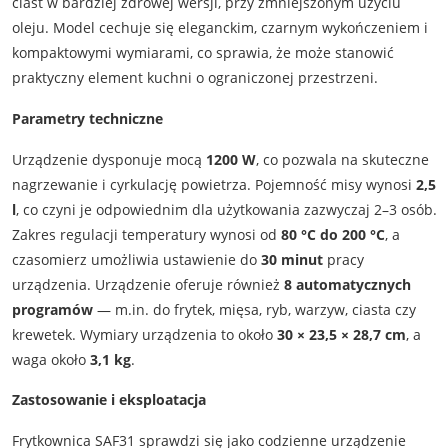
ciast w bardziej zdrowej wersji, przy zmniejszonym użyciu
oleju. Model cechuje się eleganckim, czarnym wykończeniem i
kompaktowymi wymiarami, co sprawia, że może stanowić
praktyczny element kuchni o ograniczonej przestrzeni.
Parametry techniczne
Urządzenie dysponuje mocą
1200 W
, co pozwala na skuteczne
nagrzewanie i cyrkulację powietrza. Pojemność misy wynosi
2,5
l
, co czyni je odpowiednim dla użytkowania zazwyczaj 2–3 osób.
Zakres regulacji temperatury wynosi od
80 °C do 200 °C
, a
czasomierz umożliwia ustawienie do
30 minut
pracy
urządzenia. Urządzenie oferuje również
8 automatycznych
programów
— m.in. do frytek, mięsa, ryb, warzyw, ciasta czy
krewetek. Wymiary urządzenia to około
30 × 23,5 × 28,7 cm
, a
waga około
3,1 kg
.
Zastosowanie i eksploatacja
Frytkownica SAF31 sprawdzi się jako codzienne urządzenie