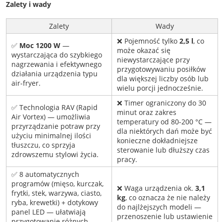
Zalety i wady
Zalety
Wady
❌ Pojemność tylko
2,5 l
, co
✅
Moc 1200 W
—
może okazać się
wystarczająca do szybkiego
niewystarczające przy
nagrzewania i efektywnego
przygotowywaniu posiłków
działania urządzenia typu
dla większej liczby osób lub
air-fryer.
wielu porcji jednocześnie.
❌ Timer ograniczony do 30
✅ Technologia RAV (Rapid
minut oraz zakres
Air Vortex) — umożliwia
temperatury od 80-200 °C —
przyrządzanie potraw przy
dla niektórych dań może być
użyciu minimalnej ilości
konieczne dokładniejsze
tłuszczu, co sprzyja
sterowanie lub dłuższy czas
zdrowszemu stylowi życia.
pracy.
✅ 8 automatycznych
programów (mięso, kurczak,
❌ Waga urządzenia ok.
3,1
frytki, stek, warzywa, ciasto,
kg
, co oznacza że nie należy
ryba, krewetki) + dotykowy
do najlżejszych modeli —
panel LED — ułatwiają
przenoszenie lub ustawienie
przygotowanie różnych