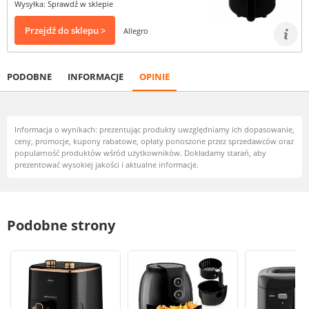
Wysyłka: Sprawdź w sklepie
Przejdź do sklepu >
Allegro
PODOBNE
INFORMACJE
OPINIE
Informacja o wynikach: prezentując produkty uwzględniamy ich dopasowanie,
ceny, promocje, kupony rabatowe, opłaty ponoszone przez sprzedawców oraz
popularność produktów wśród użytkowników. Dokładamy starań, aby
prezentować wysokiej jakości i aktualne informacje.
Podobne strony