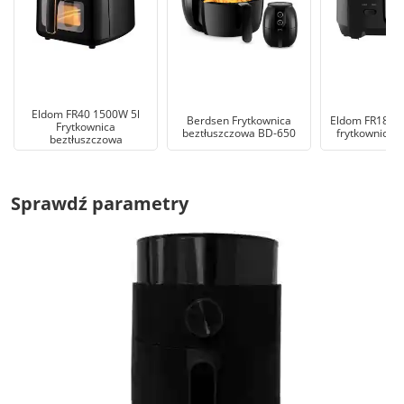
Eldom FR40 1500W 5l
Berdsen Frytkownica
Eldom FR18C 1
Frytkownica
beztłuszczowa BD-650
frytkownica t
beztłuszczowa
Sprawdź parametry