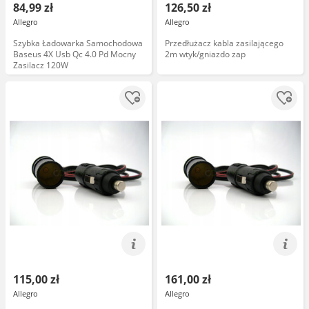
84,99 zł
126,50 zł
Allegro
Allegro
Szybka Ładowarka Samochodowa
Przedłużacz kabla zasilającego
Baseus 4X Usb Qc 4.0 Pd Mocny
2m wtyk/gniazdo zap
Zasilacz 120W
115,00 zł
161,00 zł
Allegro
Allegro