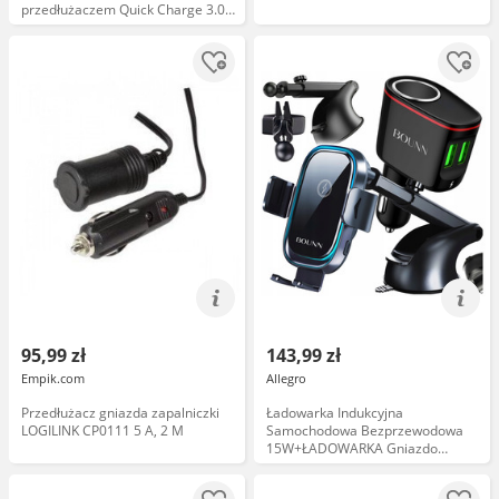
przedłużaczem Quick Charge 3.0
czarny (JR-CL03)
95,99 zł
143,99 zł
Empik.com
Allegro
Przedłużacz gniazda zapalniczki
Ładowarka Indukcyjna
LOGILINK CP0111 5 A, 2 M
Samochodowa Bezprzewodowa
15W+ŁADOWARKA Gniazdo
12/24V