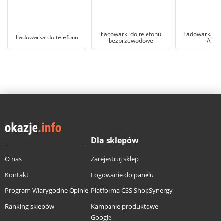
Ładowarki do telefonu
Ładowarka do
Ładowarka do telefonu
bezprzewodowe
Appl
Dla sklepów
O nas
Zarejestruj sklep
Kontakt
Logowanie do panelu
Program Wiarygodne Opinie
Platforma CSS ShopSynergy
Ranking sklepów
Kampanie produktowe
Google