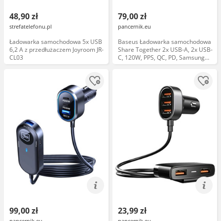
48,90 zł
79,00 zł
strefatelefonu.pl
pancernik.eu
Ładowarka samochodowa 5x USB
Baseus Ładowarka samochodowa
6,2 A z przedłużaczem Joyroom JR-
Share Together 2x USB-A, 2x USB-
CL03
C, 120W, PPS, QC, PD, Samsung
AFC, Huawei SCP, szara
99,00 zł
23,99 zł
pancernik.eu
pancernik.eu