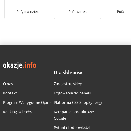
Pufy dla dzieci
Pufa worek
Pufa okr
Dla sklepów
O nas
Zarejestruj sklep
Kontakt
Logowanie do panelu
Program Wiarygodne Opinie
Platforma CSS ShopSynergy
Ranking sklepów
Kampanie produktowe
Google
Pytania i odpowiedzi