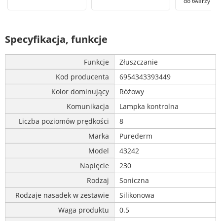
do twarzy B F
Specyfikacja, funkcje
Funkcje
Złuszczanie
Kod producenta
6954343393449
Kolor dominujący
Różowy
Komunikacja
Lampka kontrolna
Liczba poziomów prędkości
8
Marka
Purederm
Model
43242
Napięcie
230
Rodzaj
Soniczna
Rodzaje nasadek w zestawie
Silikonowa
Waga produktu
0.5