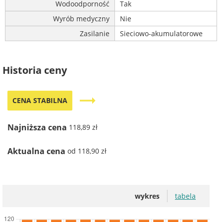
Wodoodporność
Tak
Wyrób medyczny
Nie
Zasilanie
Sieciowo-akumulatorowe
Historia ceny
trending_flat
CENA STABILNA
Najniższa cena
118,89 zł
Aktualna cena
od 118,90 zł
wykres
tabela