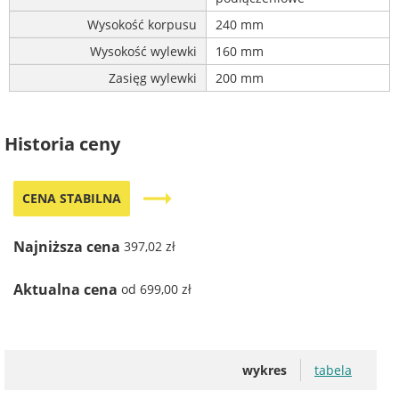
Wysokość korpusu
240 mm
Wysokość wylewki
160 mm
Zasięg wylewki
200 mm
Historia ceny
trending_flat
CENA STABILNA
Najniższa cena
397,02 zł
Aktualna cena
od 699,00 zł
wykres
tabela