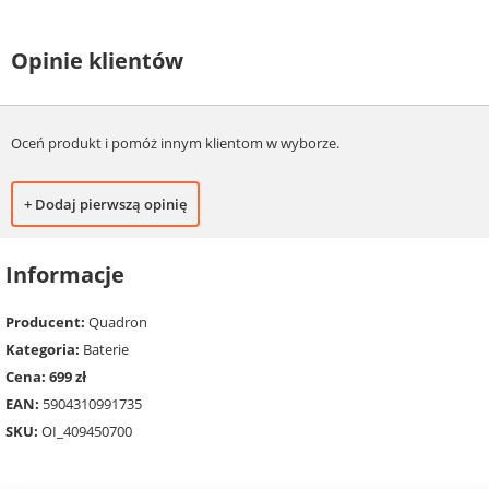
Opinie klientów
Oceń produkt i pomóż innym klientom w wyborze.
+ Dodaj pierwszą opinię
Informacje
Producent:
Quadron
Kategoria:
Baterie
Cena: 699 zł
EAN:
5904310991735
SKU:
OI_409450700