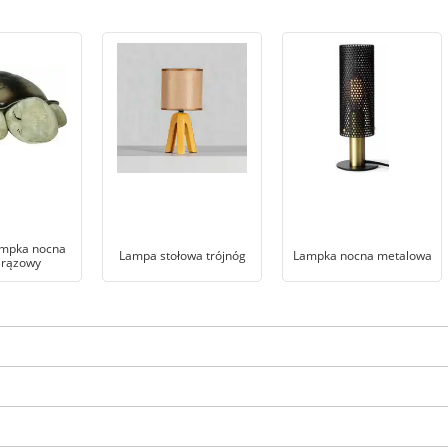
ampka nocna
Lampa stołowa trójnóg
Lampka nocna metalowa
Brązowy