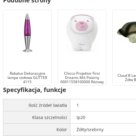
Podobne strony
Rabalux Dekoracyjna
Chicco Projektor First
Cloud B L
lampa stołowa GLITTER
Dreams Miś Polarny
Żółw 
4115
00011558100000 Różowy
Specyfikacja, funkcje
Ilość źródeł światła
1
Klasa szczelności
Ip20
Kolor
Żółty/srebrny