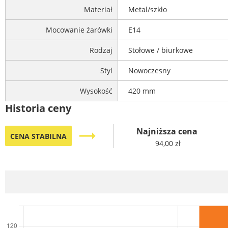
Materiał
Metal/szkło
Mocowanie żarówki
E14
Rodzaj
Stołowe / biurkowe
Styl
Nowoczesny
Wysokość
420 mm
Historia ceny
Najniższa cena
trending_flat
CENA STABILNA
94,00 zł