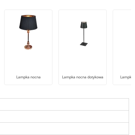
Lampka nocna
Lampka nocna dotykowa
Lampka n