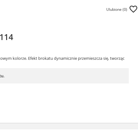
Ulubione (
0
)
4114
owym kolorze. Efekt brokatu dynamicznie przemieszcza się, tworząc
tu.