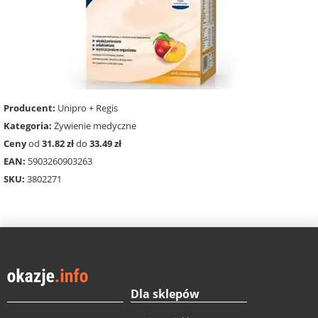
Producent:
Unipro + Regis
Kategoria:
Żywienie medyczne
Ceny
od
31.82 zł
do
33.49 zł
EAN:
5903260903263
SKU:
3802271
Dla sklepów