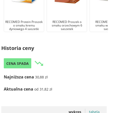
RECOMED Protein Proszek
RECOMED Proszek o
RECOMED Pr
o smaku kremu
smaku orzechowym 6
smaku wanil
dyniowego 4 saszetki
saszetek
saszet
Historia ceny
trending_down
CENA SPADA
Najniższa cena
30,88 zł
Aktualna cena
od 31,82 zł
wykres
tabela