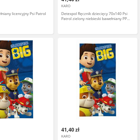
KARO
niany licencyjny Psi Patrol
Detexpol Ręcznik dziecięcy 70x140 Psi
Patrol zielony niebieski bawełniany PP
05 BT
41,40 zł
KARO