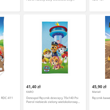
bawełniany PP 25 BT
41,40 zł
45,90 zł
KARO
Mariall
ol RDC-411
Detexpol Ręcznik dziecięcy 70x140 Psi
Ręcznik bawe
Patrol niebieski zielony wielokolorowy
bawełniany PP 27 BT