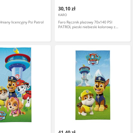
30,10 zł
KARO
niany licencyjny Psi Patrol
Faro Ręcznik plażowy 70x140 PSI
PATROL pieski niebieski kolorowy z
mikrofibry
41,40 zł