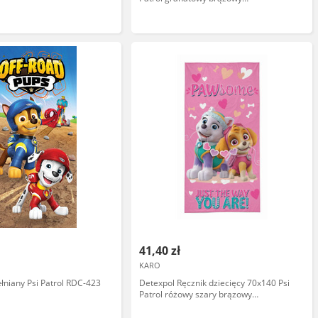
wielokolorowy bawełniany PP 26 BT
41,40 zł
KARO
łniany Psi Patrol RDC-423
Detexpol Ręcznik dziecięcy 70x140 Psi
Patrol różowy szary brązowy
bawełniany PP 28 BT