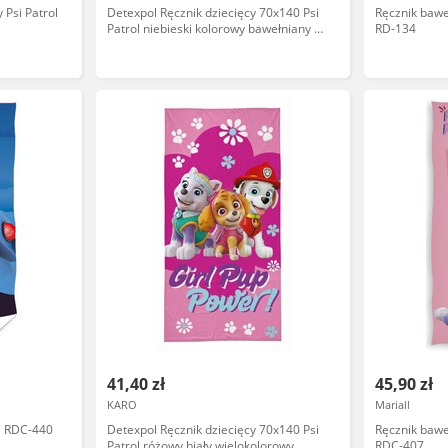
 Psi Patrol
Detexpol Ręcznik dziecięcy 70x140 Psi
Ręcznik baweł
Patrol niebieski kolorowy bawełniany PP
RD-134
16 BT
41,40 zł
45,90 zł
KARO
Mariall
ol RDC-440
Detexpol Ręcznik dziecięcy 70x140 Psi
Ręcznik bawe
Patrol różowy biały wielokolorowy
RDC-407