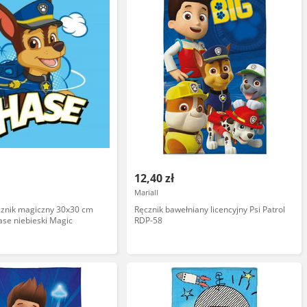
12,40 zł
Mariall
cznik magiczny 30x30 cm
Ręcznik bawełniany licencyjny Psi Patrol
hase niebieski Magic
RDP-58