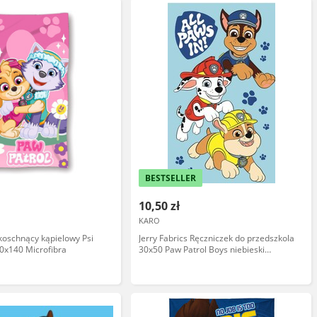
BESTSELLER
10,50 zł
KARO
koschnący kąpielowy Psi
Jerry Fabrics Ręczniczek do przedszkola
70x140 Microfibra
30x50 Paw Patrol Boys niebieski
dziecięcy bawełniany JF24