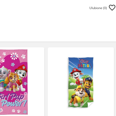
Ulubione (
0
)