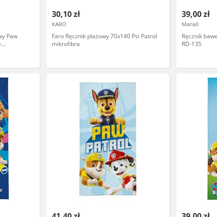
30,10 zł
39,00 zł
KARO
Mariall
owy Paw
Faro Ręcznik plażowy 70x140 Psi Patrol
Ręcznik baweł
e
mikrofibra
RD-135
ęcy
41,40 zł
39,00 zł