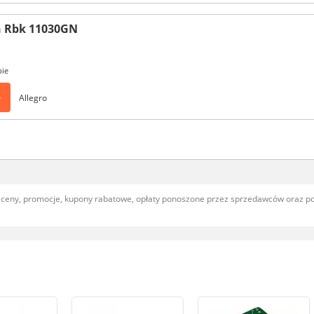
ń Rbk 11030GN
pie
>
Allegro
, ceny, promocje, kupony rabatowe, opłaty ponoszone przez sprzedawców oraz 