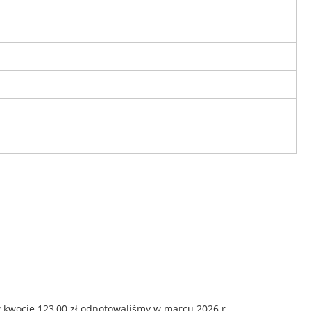
 kwocie 123,00 zł odnotowaliśmy w marcu 2026 r.