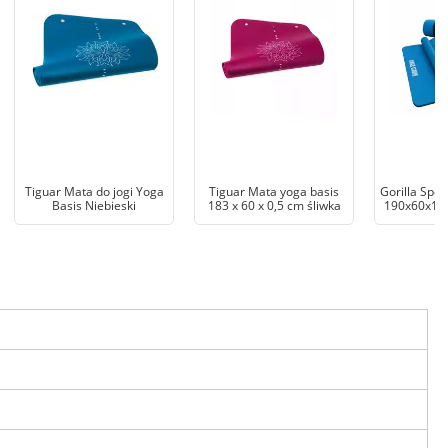
Tiguar Mata do jogi Yoga
Tiguar Mata yoga basis
Gorilla Spor
Basis Niebieski
183 x 60 x 0,5 cm śliwka
190x60x1,5