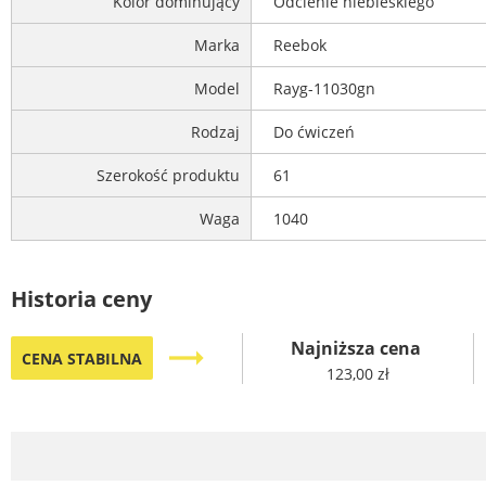
Kolor dominujący
Odcienie niebieskiego
Marka
Reebok
Model
Rayg-11030gn
Rodzaj
Do ćwiczeń
Szerokość produktu
61
Waga
1040
Historia ceny
Najniższa cena
trending_flat
CENA STABILNA
123,00 zł