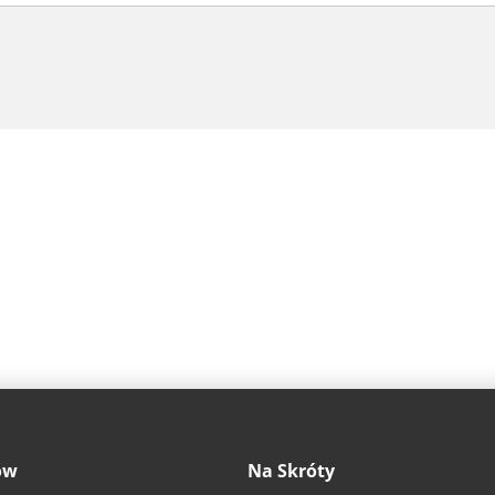
ów
Na Skróty