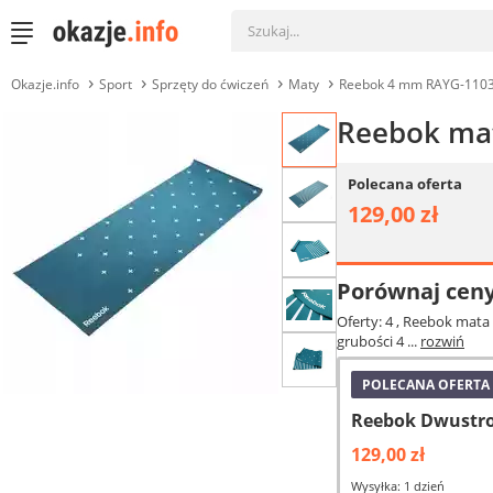
Okazje.info
Sport
Sprzęty do ćwiczeń
Maty
Reebok 4 mm RAYG-110
Reebok mat
Polecana oferta
129,00 zł
Porównaj cen
Oferty: 4
, Reebok mata 
grubości 4 ...
rozwiń
POLECANA OFERTA
Reebok Dwustro
129,00 zł
Wysyłka: 1 dzień