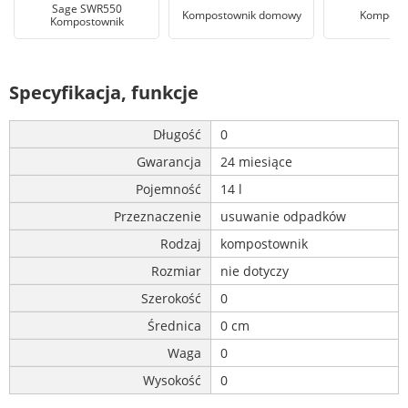
Sage SWR550
Kompostownik domowy
Kompost
Kompostownik
Specyfikacja, funkcje
Długość
0
Gwarancja
24 miesiące
Pojemność
14 l
Przeznaczenie
usuwanie odpadków
Rodzaj
kompostownik
Rozmiar
nie dotyczy
Szerokość
0
Średnica
0 cm
Waga
0
Wysokość
0