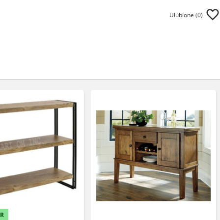
Ulubione (
0
)
ER