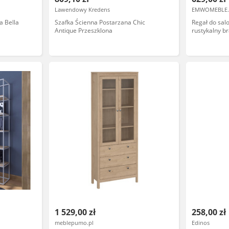
Lawendowy Kredens
EMWOMEBLE.
a Bella
Szafka Ścienna Postarzana Chic
Regał do sal
Antique Przeszklona
rustykalny b
1 529,00 zł
258,00 zł
meblepumo.pl
Edinos