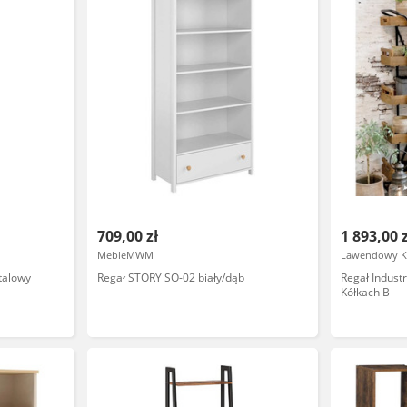
709,00 zł
1 893,00 
MebleMWM
Lawendowy K
talowy
Regał STORY SO-02 biały/dąb
Regał Indust
Kółkach B