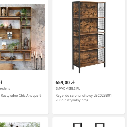
zł
659,00 zł
redens
EMWOMEBLE.PL
e Rustykalne Chic Antique 9
Regał do salonu loftowy LBC023B01
2085 rustykalny brąz