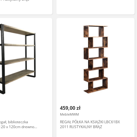
459,00 zł
MebleMWM
egał, biblioteczka
REGAŁ PÓŁKA NA KSIĄŻKI LBC61BX
 120 x 120cm drewno
2011 RUSTYKALNY BRĄZ