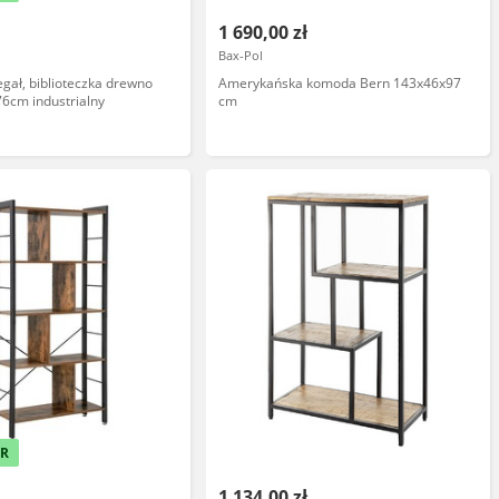
1 690,00 zł
Bax-Pol
egał, biblioteczka drewno
Amerykańska komoda Bern 143x46x97
6cm industrialny
cm
ER
1 134,00 zł