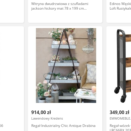
Witryna dwudrzwiowa z szufladami
Edinos Wąski
jackson hickory mat 78 x 199 cm
Loft Rustyka
Madrid
914,00 zł
349,00 zł
Lawendowy Kredens
EMWOMEBLE.
66
Regał Industrialny Chic Antique Drabina
Regał wózek 
LRC66BX 2037