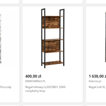
400,00 zł
1 638,00 
EMWOMEBLE.PL
Dekoria.pl
 Pszczoły
Regał loftowy LLS025B01 2066
Regał Loft IV
rustykalny brąz