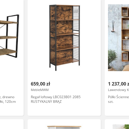
659,00 zł
1 237,00 
MebleMWM
Lawendowy K
ny, drewno
Regał loftowy LBC023B01 2085
Półki Ścienn
łki, 120cm
RUSTYKALNY BRĄZ
szt.