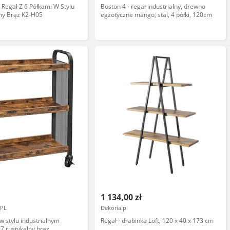
 Regał Z 6 Półkami W Stylu
Boston 4 - regał industrialny, drewno
lny Brąz K2-H05
egzotyczne mango, stal, 4 półki, 120cm
1 134,00 zł
PL
Dekoria.pl
w stylu industrialnym
Regał - drabinka Loft, 120 x 40 x 173 cm
 rustykalny brąz