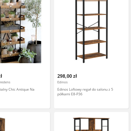
zł
298,00 zł
redens
Edinos
rialny Chic Antique Na
Edinos Loftowy regał do salonu z 5
półkami E8-P36