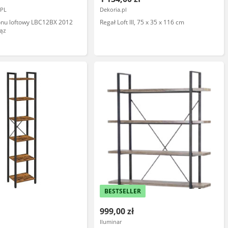
PL
Dekoria.pl
onu loftowy LBC12BX 2012
Regał Loft III, 75 x 35 x 116 cm
rąz
BESTSELLER
999,00 zł
Iluminar