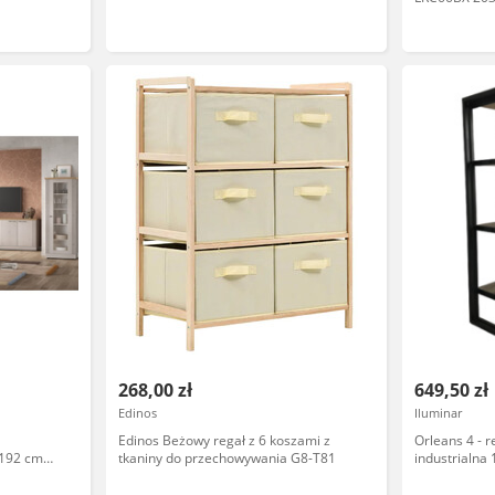
268,00 zł
649,50 zł
Edinos
Iluminar
Edinos Beżowy regał z 6 koszami z
Orleans 4 - r
 192 cm
tkaniny do przechowywania G8-T81
industrialna
mango