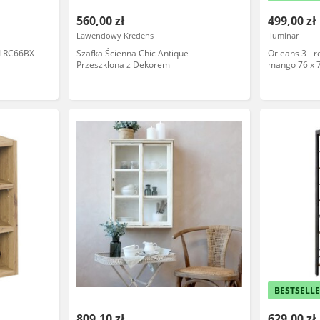
560,00 zł
499,00 zł
Lawendowy Kredens
Iluminar
LRC66BX
Szafka Ścienna Chic Antique
Orleans 3 - r
Przeszklona z Dekorem
mango 76 x 7
BESTSELL
809,10 zł
629,00 zł