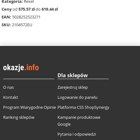
Kategoria:
Rexel
Ceny
od
575.57 zł
do
619.44 zł
EAN:
5028252523271
SKU:
2104572EU
Dla sklepów
O nas
Zarejestruj sklep
Kontakt
Logowanie do panelu
Program Wiarygodne Opinie
Platforma CSS ShopSynergy
Ranking sklepów
Kampanie produktowe
Google
Pytania i odpowiedzi