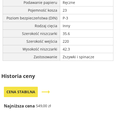
Podawanie papieru
Ręczne
Pojemność kosza
23
Poziom bezpieczeństwa (DIN)
P-3
Rodzaj cięcia
Inny
Szerokość niszczarki
35.6
Szerokość wejścia
220
Wysokość niszczarki
42.3
Zastosowanie
Zszywki i spinacze
Historia ceny
trending_flat
CENA STABILNA
Najniższa cena
549,00 zł