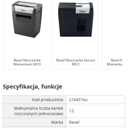
Rexel Niszczarka
Rexel Niszczarka Secure
Rexel Nisz
Momentum X410
MC3
Momentum X
Specyfikacja, funkcje
Kod producenta
210457eu
Maksymalna liczba kartek
12
niszczonych jednorazowo
Marka
Rexel