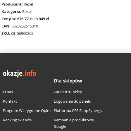
Producent:
Rexel
Kategoria:
Rexel
Ceny
od
676.77 zł
do
949 zł
EAN:
5028252615310
SKU:
OI_56960262
Dla sklepów
O nas
Zarejestruj sklep
Kontakt
Logowanie do panelu
Program Wiarygodne Opinie
Platforma CSS ShopSynergy
Ranking sklepów
Kampanie produktowe
Google