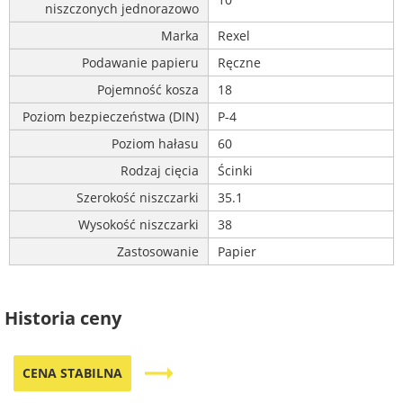
niszczonych jednorazowo
Marka
Rexel
Podawanie papieru
Ręczne
Pojemność kosza
18
Poziom bezpieczeństwa (DIN)
P-4
Poziom hałasu
60
Rodzaj cięcia
Ścinki
Szerokość niszczarki
35.1
Wysokość niszczarki
38
Zastosowanie
Papier
Historia ceny
trending_flat
CENA STABILNA