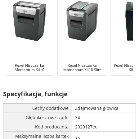
Rexel Niszczarka
Rexel Niszczarka
Rexel Niszcza
Momentum X410
Momentum X410 Slim
X8 Sl
Specyfikacja, funkcje
Cechy dodatkowe
Zdejmowana głowica
Głębokość niszczarki
34
Kod producenta
2020127eu
Maksymalna liczba kartek
10