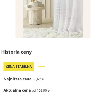
Historia ceny
trending_flat
CENA STABILNA
Najniższa cena
86,62 zł
Aktualna cena
od 103,90 zł