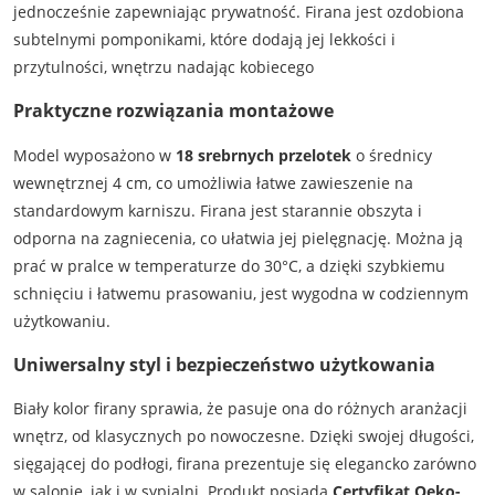
jednocześnie zapewniając prywatność. Firana jest ozdobiona
subtelnymi pomponikami, które dodają jej lekkości i
przytulności, wnętrzu nadając kobiecego
Praktyczne rozwiązania montażowe
Model wyposażono w
18 srebrnych przelotek
o średnicy
wewnętrznej 4 cm, co umożliwia łatwe zawieszenie na
standardowym karniszu. Firana jest starannie obszyta i
odporna na zagniecenia, co ułatwia jej pielęgnację. Można ją
prać w pralce w temperaturze do 30°C, a dzięki szybkiemu
schnięciu i łatwemu prasowaniu, jest wygodna w codziennym
użytkowaniu.
Uniwersalny styl i bezpieczeństwo użytkowania
Biały kolor firany sprawia, że pasuje ona do różnych aranżacji
wnętrz, od klasycznych po nowoczesne. Dzięki swojej długości,
sięgającej do podłogi, firana prezentuje się elegancko zarówno
w salonie, jak i w sypialni. Produkt posiada
Certyfikat Oeko-