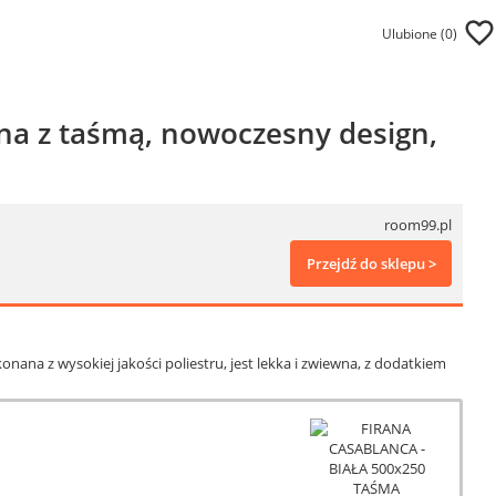
Ulubione (
0
)
na z taśmą, nowoczesny design,
room99.pl
Przejdź do sklepu >
ana z wysokiej jakości poliestru, jest lekka i zwiewna, z dodatkiem