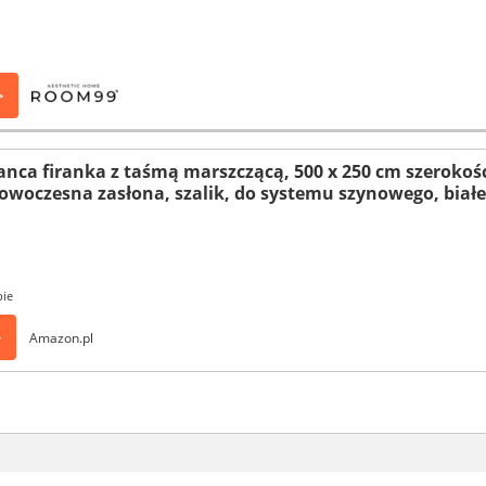
>
ca firanka z taśmą marszczącą, 500 x 250 cm szerokości
nowoczesna zasłona, szalik, do systemu szynowego, biał
pie
>
Amazon.pl