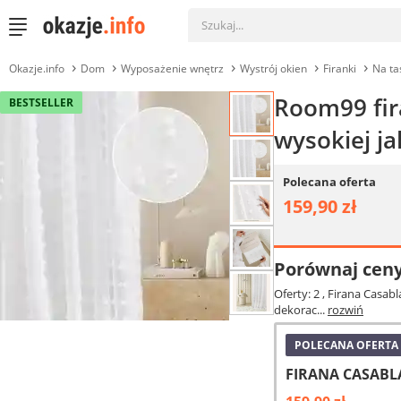
Okazje.info
Dom
Wyposażenie wnętrz
Wystrój okien
Firanki
Na ta
Room99 fir
BESTSELLER
wysokiej ja
Polecana oferta
159,90 zł
Porównaj cen
Oferty: 2
, Firana Casab
dekorac...
rozwiń
POLECANA OFERTA
FIRANA CASABLA