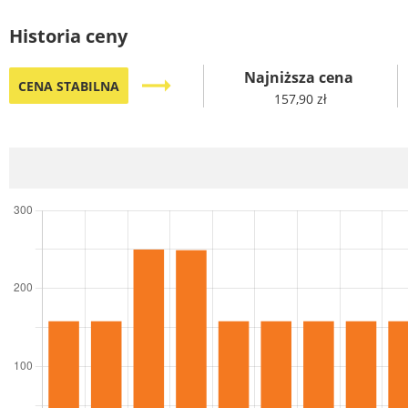
Historia ceny
Najniższa cena
trending_flat
CENA STABILNA
157,90 zł