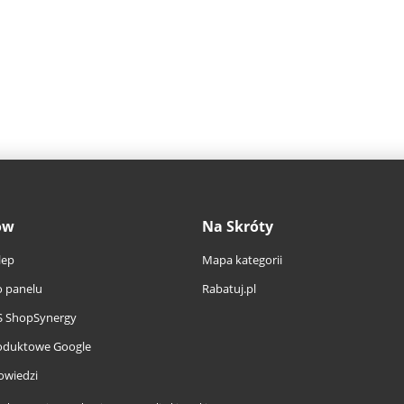
ów
Na Skróty
lep
Mapa kategorii
 panelu
Rabatuj.pl
S ShopSynergy
oduktowe Google
owiedzi