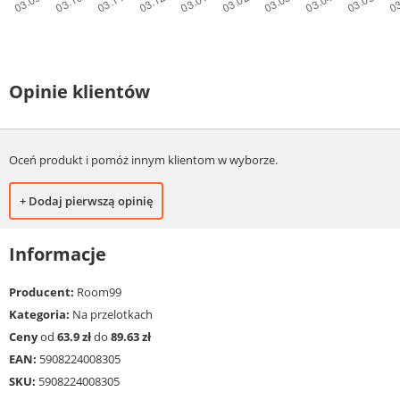
Opinie klientów
Oceń produkt i pomóż innym klientom w wyborze.
+ Dodaj pierwszą opinię
Informacje
Producent:
Room99
Kategoria:
Na przelotkach
Ceny
od
63.9 zł
do
89.63 zł
EAN:
5908224008305
SKU:
5908224008305