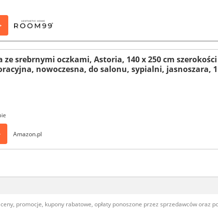
>
ze srebrnymi oczkami, Astoria, 140 x 250 cm szerokości 
racyjna, nowoczesna, do salonu, sypialni, jasnoszara, 1
pie
>
Amazon.pl
, ceny, promocje, kupony rabatowe, opłaty ponoszone przez sprzedawców oraz 