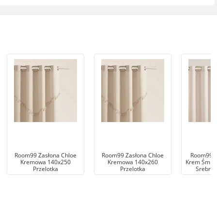
Room99 Zasłona Chloe
Room99 Zasłona Chloe
Room99 Z
Kremowa 140x250
Kremowa 140x260
Krem Śmiet
Przelotka
Przelotka
Srebrna