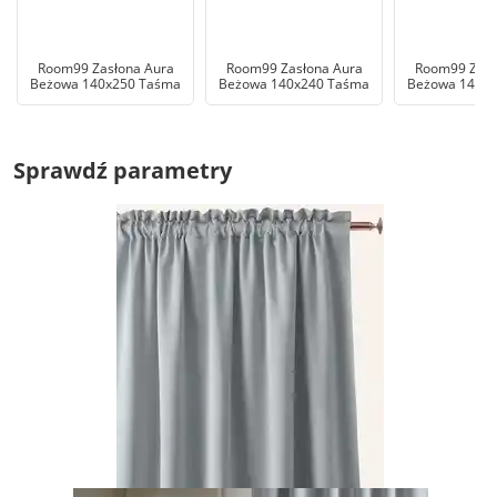
Room99 Zasłona Aura
Room99 Zasłona Aura
Room99 Zasł
Beżowa 140x250 Taśma
Beżowa 140x240 Taśma
Beżowa 140x
Sprawdź parametry