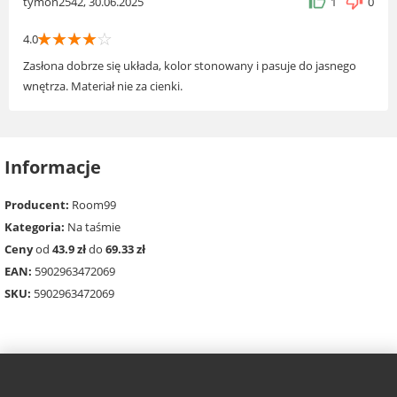
tymon2542, 30.06.2025
1
0
☆
☆
☆
☆
☆
4.0
Zasłona dobrze się układa, kolor stonowany i pasuje do jasnego
wnętrza. Materiał nie za cienki.
Informacje
Producent:
Room99
Kategoria:
Na taśmie
Ceny
od
43.9 zł
do
69.33 zł
EAN:
5902963472069
SKU:
5902963472069