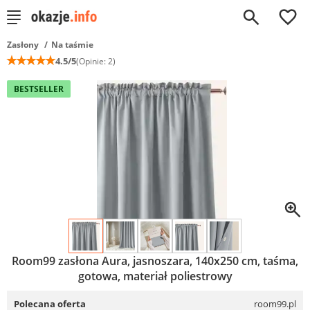
0
Zasłony
Na taśmie
☆
☆
☆
☆
☆
4.5/5
(Opinie: 2)
BESTSELLER
Room99 zasłona Aura, jasnoszara, 140x250 cm, taśma,
gotowa, materiał poliestrowy
Polecana oferta
room99.pl