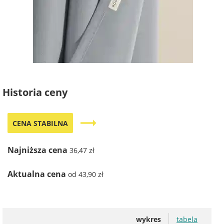
Historia ceny
trending_flat
CENA STABILNA
Najniższa cena
36,47 zł
Aktualna cena
od 43,90 zł
wykres
tabela