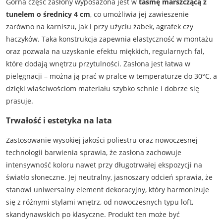
Górna część zasłony wyposażona jest w
taśmę marszczącą z
tunelem o średnicy 4 cm
, co umożliwia jej zawieszenie
zarówno na karniszu, jak i przy użyciu żabek, agrafek czy
haczyków. Taka konstrukcja zapewnia elastyczność w montażu
oraz pozwala na uzyskanie efektu miękkich, regularnych fal,
które dodają wnętrzu przytulności. Zasłona jest łatwa w
pielęgnacji – można ją prać w pralce w temperaturze do 30°C, a
dzięki właściwościom materiału szybko schnie i dobrze się
prasuje.
Trwałość i estetyka na lata
Zastosowanie wysokiej jakości poliestru oraz nowoczesnej
technologii barwienia sprawia, że zasłona zachowuje
intensywność koloru nawet przy długotrwałej ekspozycji na
światło słoneczne. Jej neutralny, jasnoszary odcień sprawia, że
stanowi uniwersalny element dekoracyjny, który harmonizuje
się z różnymi stylami wnętrz, od nowoczesnych typu loft,
skandynawskich po klasyczne. Produkt ten może być