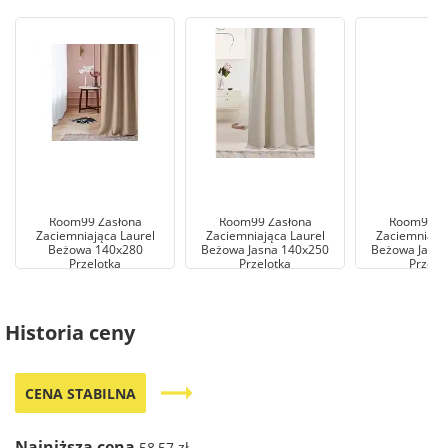
Room99 Zasłona
Room99 Zasłona
Room99 Z
Zaciemniająca Laurel
Zaciemniająca Laurel
Zaciemniając
Beżowa 140x280
Beżowa Jasna 140x250
Beżowa Jasna
Przelotka
Przelotka
Przelo
Historia ceny
trending_flat
CENA STABILNA
Najniższa cena
58,57 zł