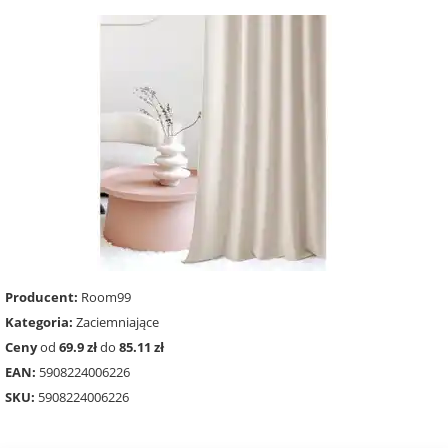
Producent:
Room99
Kategoria:
Zaciemniające
Ceny
od
69.9 zł
do
85.11 zł
EAN:
5908224006226
SKU:
5908224006226