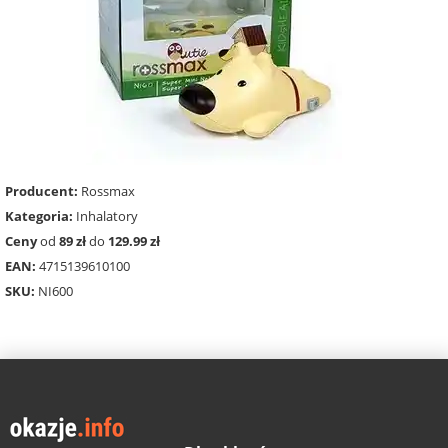
Producent:
Rossmax
Kategoria:
Inhalatory
Ceny
od
89 zł
do
129.99 zł
EAN:
4715139610100
SKU:
NI600