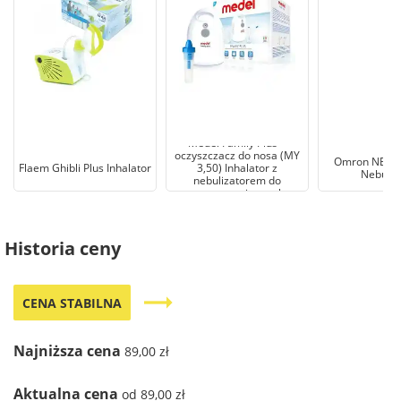
Medel Family Plus +
oczyszczacz do nosa (MY
Omron NE-C
Flaem Ghibli Plus Inhalator
3,50) Inhalator z
Nebuliz
nebulizatorem do
oczyszczania zatok.
Historia ceny
trending_flat
CENA STABILNA
Najniższa cena
89,00 zł
Aktualna cena
od 89,00 zł