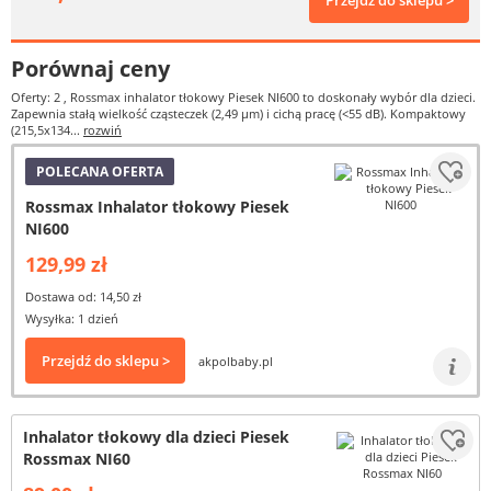
Przejdź do sklepu >
Porównaj ceny
Oferty: 2
, Rossmax inhalator tłokowy Piesek NI600 to doskonały wybór dla dzieci.
Zapewnia stałą wielkość cząsteczek (2,49 µm) i cichą pracę (<55 dB). Kompaktowy
(215,5x134...
rozwiń
POLECANA OFERTA
Rossmax Inhalator tłokowy Piesek
NI600
129,99 zł
Dostawa od: 14,50 zł
Wysyłka: 1 dzień
Przejdź do sklepu >
akpolbaby.pl
Inhalator tłokowy dla dzieci Piesek
Rossmax NI60