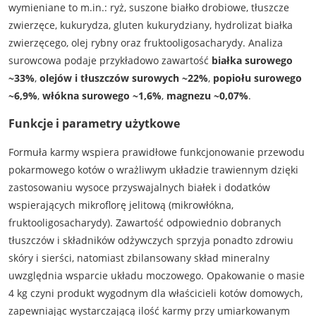
wymieniane to m.in.: ryż, suszone białko drobiowe, tłuszcze
zwierzęce, kukurydza, gluten kukurydziany, hydrolizat białka
zwierzęcego, olej rybny oraz fruktooligosacharydy. Analiza
surowcowa podaje przykładowo zawartość
białka surowego
~33%
,
olejów i tłuszczów surowych ~22%
,
popiołu surowego
~6,9%
,
włókna surowego ~1,6%
,
magnezu ~0,07%
.
Funkcje i parametry użytkowe
Formuła karmy wspiera prawidłowe funkcjonowanie przewodu
pokarmowego kotów o wrażliwym układzie trawiennym dzięki
zastosowaniu wysoce przyswajalnych białek i dodatków
wspierających mikroflorę jelitową (mikrowłókna,
fruktooligosacharydy). Zawartość odpowiednio dobranych
tłuszczów i składników odżywczych sprzyja ponadto zdrowiu
skóry i sierści, natomiast zbilansowany skład mineralny
uwzględnia wsparcie układu moczowego. Opakowanie o masie
4 kg czyni produkt wygodnym dla właścicieli kotów domowych,
zapewniając wystarczającą ilość karmy przy umiarkowanym