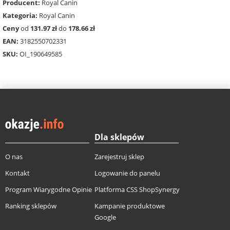
Producent:
Royal Canin
Kategoria:
Royal Canin
Ceny
od
131.97 zł
do
178.66 zł
EAN:
3182550702331
SKU:
OI_190649585
Dla sklepów
O nas
Zarejestruj sklep
Kontakt
Logowanie do panelu
Program Wiarygodne Opinie
Platforma CSS ShopSynergy
Ranking sklepów
Kampanie produktowe
Google