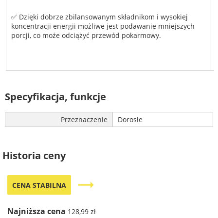
✅ Dzięki dobrze zbilansowanym składnikom i wysokiej
koncentracji energii możliwe jest podawanie mniejszych
porcji, co może odciążyć przewód pokarmowy.
Specyfikacja, funkcje
Przeznaczenie
Dorosłe
Historia ceny
trending_flat
CENA STABILNA
Najniższa cena
128,99 zł