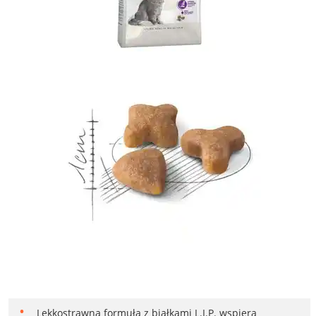
Lekkostrawna formuła z białkami L.I.P. wspiera