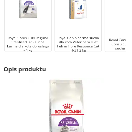
Royal Canin FHN Regular
Royal Canin Karma sucha
Royal Canin C
Sterilised 37 - sucha
dla kota Veterinary Diet
Consult 3,5
karma dla kota dorosłego
Feline Fibre Responce Cat
sucha dla
- 4 kg
FR31 2 kg
Opis produktu