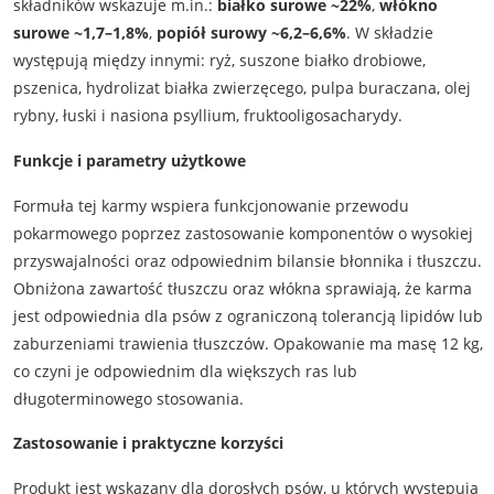
składników wskazuje m.in.:
białko surowe ~22%
,
włókno
surowe ~1,7–1,8%
,
popiół surowy ~6,2–6,6%
. W składzie
występują między innymi: ryż, suszone białko drobiowe,
pszenica, hydrolizat białka zwierzęcego, pulpa buraczana, olej
rybny, łuski i nasiona psyllium, fruktooligosacharydy.
Funkcje i parametry użytkowe
Formuła tej karmy wspiera funkcjonowanie przewodu
pokarmowego poprzez zastosowanie komponentów o wysokiej
przyswajalności oraz odpowiednim bilansie błonnika i tłuszczu.
Obniżona zawartość tłuszczu oraz włókna sprawiają, że karma
jest odpowiednia dla psów z ograniczoną tolerancją lipidów lub
zaburzeniami trawienia tłuszczów. Opakowanie ma masę 12 kg,
co czyni je odpowiednim dla większych ras lub
długoterminowego stosowania.
Zastosowanie i praktyczne korzyści
Produkt jest wskazany dla dorosłych psów, u których występują