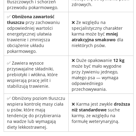
tłuszczowych i schorzeń
zdrowych.
przewodu pokarmowego.
✅
Obniżona zawartość
tłuszczu
przy zachowaniu
❌ Ze względu na
odpowiedniej wartości
specjalistyczny charakter
energetycznej ułatwia
karma może być
mniej
trawienie i zmniejsza
atrakcyjna smakowo
dla
obciążenie układu
niektórych psów.
pokarmowego.
❌ Duże opakowanie
12 kg
✅ Zawiera wysoce
może być mało wygodne
przyswajalne składniki,
przy żywieniu jednego,
prebiotyki i włókna, które
małego psa — wymaga
wspierają pracę jelit i
odpowiedniego
stabilizują trawienie.
przechowywania.
✅ Obniżony poziom tłuszczu
wspiera kontrolę masy ciała
❌ Karma jest zwykle
droższa
u psów, które mają
niż standardowe
suche
tendencję do przybierania
karmy, ze względu na
na wadze lub wymagają
formułę weterynaryjną.
diety lekkostrawnej.