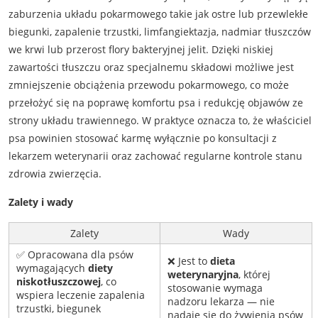
zaburzenia układu pokarmowego takie jak ostre lub przewlekłe
biegunki, zapalenie trzustki, limfangiektazja, nadmiar tłuszczów
we krwi lub przerost flory bakteryjnej jelit. Dzięki niskiej
zawartości tłuszczu oraz specjalnemu składowi możliwe jest
zmniejszenie obciążenia przewodu pokarmowego, co może
przełożyć się na poprawę komfortu psa i redukcję objawów ze
strony układu trawiennego. W praktyce oznacza to, że właściciel
psa powinien stosować karmę wyłącznie po konsultacji z
lekarzem weterynarii oraz zachować regularne kontrole stanu
zdrowia zwierzęcia.
Zalety i wady
Zalety
Wady
✅ Opracowana dla psów
❌ Jest to
dieta
wymagających
diety
weterynaryjna
, której
niskotłuszczowej
, co
stosowanie wymaga
wspiera leczenie zapalenia
nadzoru lekarza — nie
trzustki, biegunek
nadaje się do żywienia psów