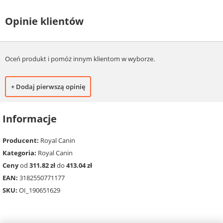
Opinie klientów
Oceń produkt i pomóż innym klientom w wyborze.
+ Dodaj pierwszą opinię
Informacje
Producent:
Royal Canin
Kategoria:
Royal Canin
Ceny
od
311.82 zł
do
413.04 zł
EAN:
3182550771177
SKU:
OI_190651629