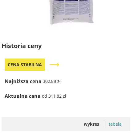
Historia ceny
trending_flat
CENA STABILNA
Najniższa cena
302,88 zł
Aktualna cena
od 311,82 zł
wykres
tabela