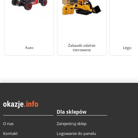
Zabawki zdalnie
Auto
Lego Tec
sterowane
Dla sklepów
O nas
Zarejestruj sklep
Kontakt
Logowanie do panelu