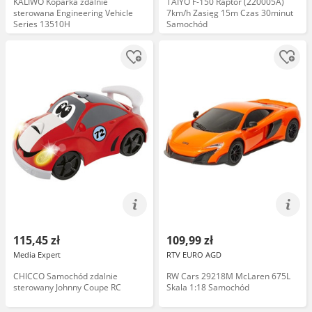
KALIWO Koparka zdalnie
TAIYO F-150 Raptor (220005A)
sterowana Engineering Vehicle
7km/h Zasięg 15m Czas 30minut
Series 13510H
Samochód
115,45 zł
109,99 zł
Media Expert
RTV EURO AGD
CHICCO Samochód zdalnie
RW Cars 29218M McLaren 675L
sterowany Johnny Coupe RC
Skala 1:18 Samochód