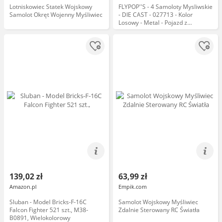
Lotniskowiec Statek Wojskowy
FLYPOP''S - 4 Samoloty Mysliwskie
Samolot Okręt Wojenny Myśliwiec
- DIE CAST - 027713 - Kolor
Losowy - Metal - Pojazd z
Napedem na Wstecznym Biegu -
Zabawka dla Dziecka - Prezent -
Urodziny - 10 cm - Dla Dzieci od 3
lat
139,02 zł
63,99 zł
Amazon.pl
Empik.com
Sluban - Model Bricks-F-16C
Samolot Wojskowy Myśliwiec
Falcon Fighter 521 szt., M38-
Zdalnie Sterowany RC Światła
B0891, Wielokolorowy