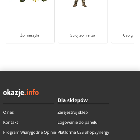
Żołnierzyki
Strój żołnierza
Czołg za
Dla sklepów
O nas
Zarejestruj sklep
Kontakt
Logowanie do panelu
Program Wiarygodne Opinie
Platforma CSS ShopSynergy