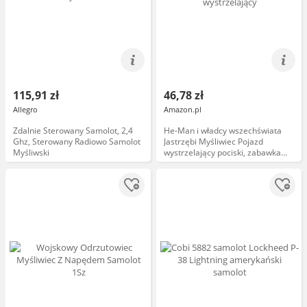
115,91 zł
46,78 zł
Allegro
Amazon.pl
Zdalnie Sterowany Samolot, 2,4
He-Man i władcy wszechświata
Ghz, Sterowany Radiowo Samolot
Jastrzębi Myśliwiec Pojazd
Myśliwski
wystrzelający pociski, zabawka
kolekcjonerska MOTU dla dzieci
od 4 roku życia, HGW38