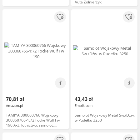
Auta Żołnierzyki
70,81 zł
43,43 zł
Amazon.pl
Empik.com
TAMIYA 300060766 Wojskowy
Samolot Wojskowy Metal Św./Dźw.
300060766-1:72 Focke Wulf Fw
w Pudełku 3250
190 A-3, lotnictwo, samolot,
wierna replika, plastikowy zestaw
do montażu, majsterkowanie,