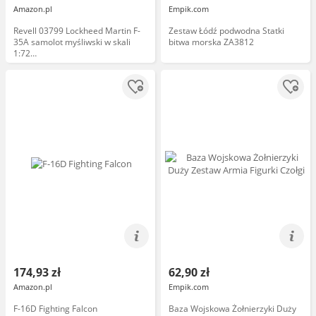
Amazon.pl
Empik.com
Revell 03799 Lockheed Martin F-
Zestaw Łódź podwodna Statki
35A samolot myśliwski w skali
bitwa morska ZA3812
1:72
niezabudowany/niepomalowany
plastikowy model zestaw
174,93 zł
62,90 zł
Amazon.pl
Empik.com
F-16D Fighting Falcon
Baza Wojskowa Żołnierzyki Duży