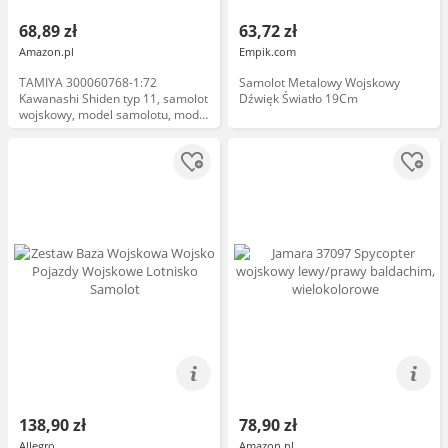
68,89 zł
63,72 zł
Amazon.pl
Empik.com
TAMIYA 300060768-1:72
Samolot Metalowy Wojskowy
Kawanashi Shiden typ 11, samolot
Dźwięk Światło 19Cm
wojskowy, model samolotu, model
samolotu, model stojący, wierna
replika, plastikowy zestaw do
montażu, majsterkowanie, zestaw
modelarski, montaż,
138,90 zł
78,90 zł
Allegro
Amazon.pl