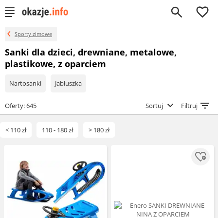
0
Sporty zimowe
Sanki dla dzieci, drewniane, metalowe,
plastikowe, z oparciem
Nartosanki
Jabłuszka
Oferty: 645
Sortuj
Filtruj
< 110 zł
110 - 180 zł
> 180 zł