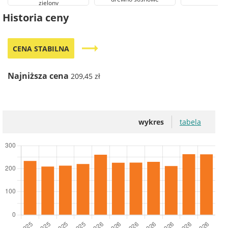
zielony
Historia ceny
trending_flat
CENA STABILNA
Najniższa cena
209,45 zł
wykres
tabela