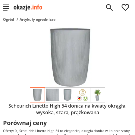
0
Ogród
Artykuły ogrodnicze
Scheurich Linetto High 54 donica na kwiaty okrągła,
wysoka, szara, prążkowana
Porównaj ceny
Oferty: 0
, Scheurich Linetto High 54 to elegancka, okrągła donica w kolorze stony