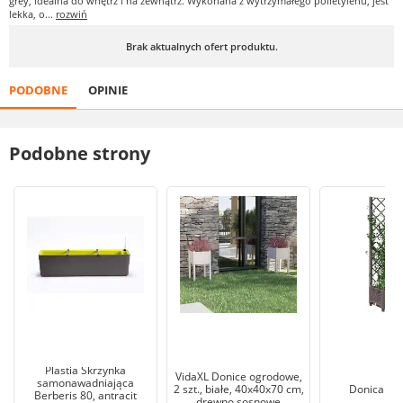
grey, idealna do wnętrz i na zewnątrz. Wykonana z wytrzymałego polietylenu, jest
lekka, o...
rozwiń
Brak aktualnych ofert produktu.
PODOBNE
OPINIE
Podobne strony
Plastia Skrzynka
VidaXL Donice ogrodowe,
samonawadniająca
2 szt., białe, 40x40x70 cm,
Donica z p
Berberis 80, antracit
drewno sosnowe