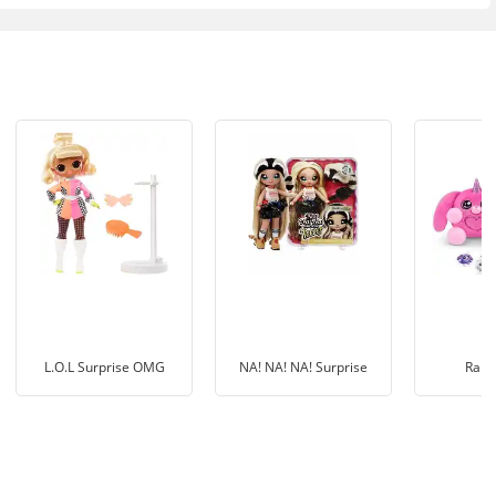
L.O.L Surprise OMG
NA! NA! NA! Surprise
Rain