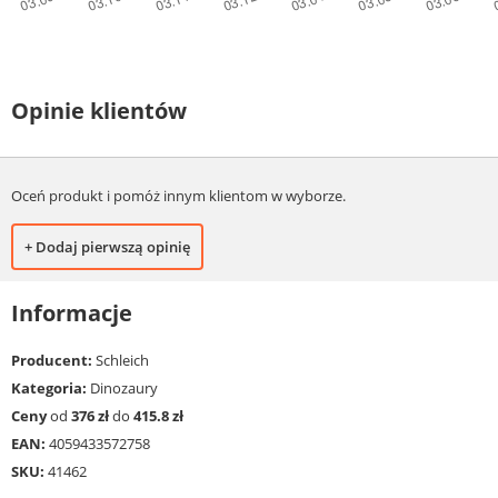
Opinie klientów
Oceń produkt i pomóż innym klientom w wyborze.
+ Dodaj pierwszą opinię
Informacje
Producent:
Schleich
Kategoria:
Dinozaury
Ceny
od
376 zł
do
415.8 zł
EAN:
4059433572758
SKU:
41462