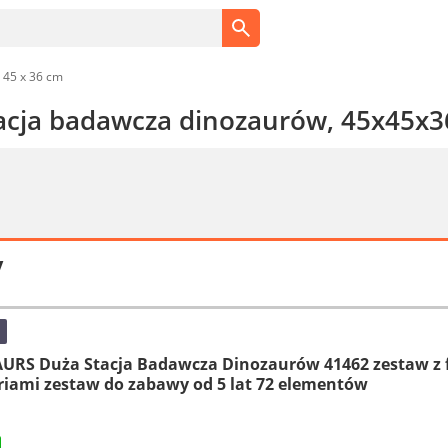
 45 x 36 cm
tacja badawcza dinozaurów, 45x45x
y
AURS Duża Stacja Badawcza Dinozaurów 41462 zestaw z f
riami zestaw do zabawy od 5 lat 72 elementów