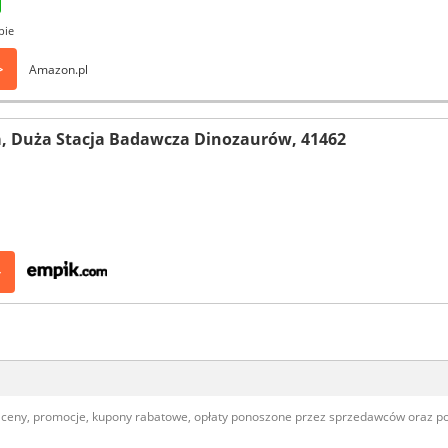
pie
>
Amazon.pl
ka, Duża Stacja Badawcza Dinozaurów, 41462
>
, ceny, promocje, kupony rabatowe, opłaty ponoszone przez sprzedawców oraz 