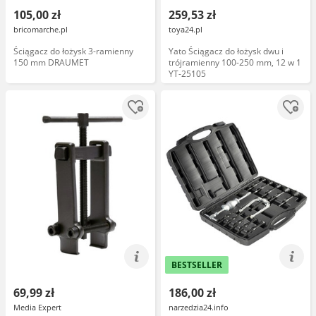
105,00 zł
259,53 zł
bricomarche.pl
toya24.pl
Ściągacz do łożysk 3-ramienny
Yato Ściągacz do łożysk dwu i
150 mm DRAUMET
trójramienny 100-250 mm, 12 w 1
YT-25105
BESTSELLER
69,99 zł
186,00 zł
Media Expert
narzedzia24.info