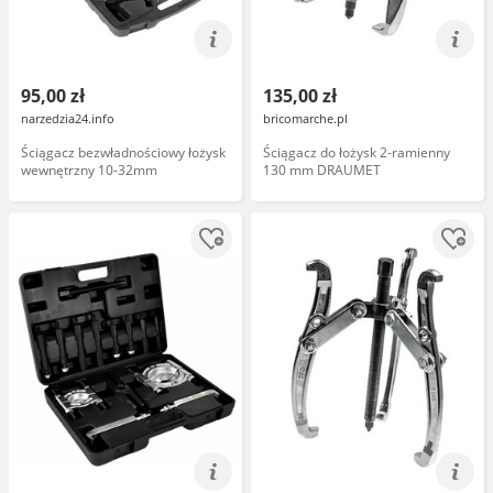
95,00 zł
135,00 zł
narzedzia24.info
bricomarche.pl
Ściągacz bezwładnościowy łożysk
Ściągacz do łożysk 2-ramienny
wewnętrzny 10-32mm
130 mm DRAUMET