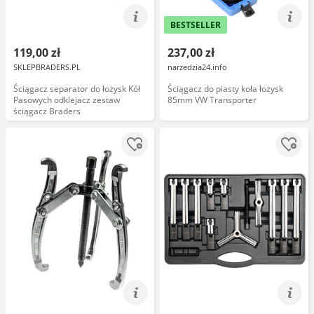
BESTSELLER
119,00 zł
237,00 zł
SKLEPBRADERS.PL
narzedzia24.info
Ściągacz separator do łożysk Kół
Ściągacz do piasty koła łożysk
Pasowych odklejacz zestaw
85mm VW Transporter
ściągacz Braders