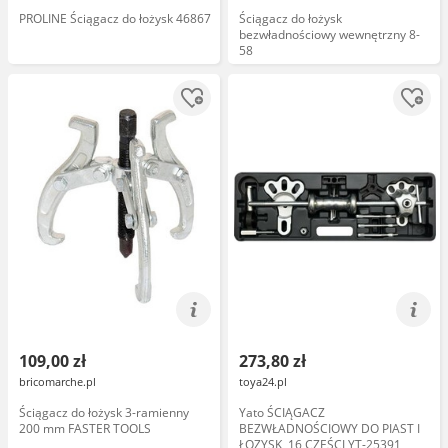
PROLINE Ściągacz do łożysk 46867
Ściągacz do łożysk
bezwładnościowy wewnętrzny 8-
58
109,00 zł
273,80 zł
bricomarche.pl
toya24.pl
Ściągacz do łożysk 3-ramienny
Yato ŚCIĄGACZ
200 mm FASTER TOOLS
BEZWŁADNOŚCIOWY DO PIAST I
ŁOZYSK, 16 CZĘŚCI YT-25391