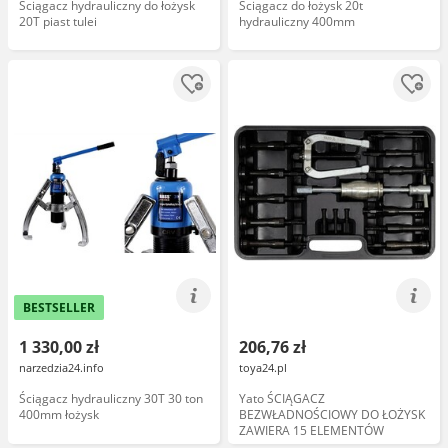
Ściągacz hydrauliczny do łożysk
Ściągacz do łożysk 20t
20T piast tulei
hydrauliczny 400mm
BESTSELLER
1 330,00 zł
206,76 zł
narzedzia24.info
toya24.pl
Ściągacz hydrauliczny 30T 30 ton
Yato ŚCIĄGACZ
400mm łożysk
BEZWŁADNOŚCIOWY DO ŁOŻYSK
ZAWIERA 15 ELEMENTÓW