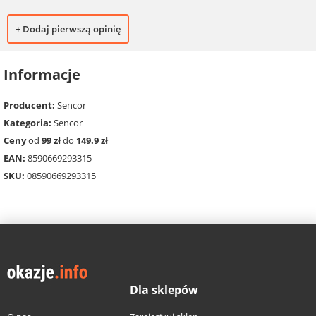
+ Dodaj pierwszą opinię
Informacje
Producent:
Sencor
Kategoria:
Sencor
Ceny
od
99 zł
do
149.9 zł
EAN:
8590669293315
SKU:
08590669293315
Dla sklepów