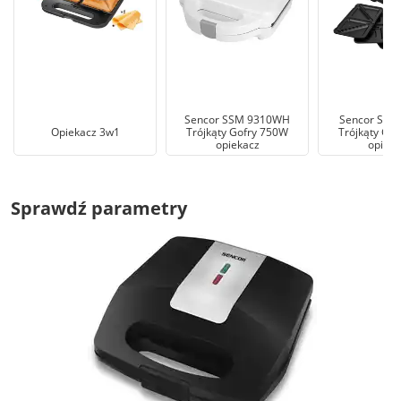
Sencor SSM 9310WH
Sencor SSM
Opiekacz 3w1
Trójkąty Gofry 750W
Trójkąty Go
opiekacz
opieka
Sprawdź parametry