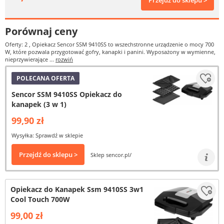
Przejdź do sklepu >
Porównaj ceny
Oferty: 2
, Opiekacz Sencor SSM 9410SS to wszechstronne urządzenie o mocy 700
W, które pozwala przygotować gofry, kanapki i panini. Wyposażony w wymienne,
nieprzywierające ...
rozwiń
POLECANA OFERTA
Sencor SSM 9410SS Opiekacz do
kanapek (3 w 1)
99,90 zł
Wysyłka: Sprawdź w sklepie
Przejdź do sklepu >
Sklep sencor.pl/
Opiekacz do Kanapek Ssm 9410SS 3w1
Cool Touch 700W
99,00 zł