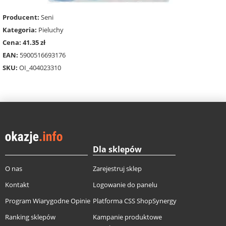
Producent:
Seni
Kategoria:
Pieluchy
Cena: 41.35 zł
EAN:
5900516693176
SKU:
OI_404023310
Dla sklepów
O nas
Zarejestruj sklep
Kontakt
Logowanie do panelu
Program Wiarygodne Opinie
Platforma CSS ShopSynergy
Ranking sklepów
Kampanie produktowe