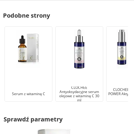
Podobne strony
CLOCHEE
CLOCHEE 10p
Antyoksydacyjne serum
Serum z witaminą C
POWER Aktywn
olejowe z witaminą C 30
ml
ml
Sprawdź parametry