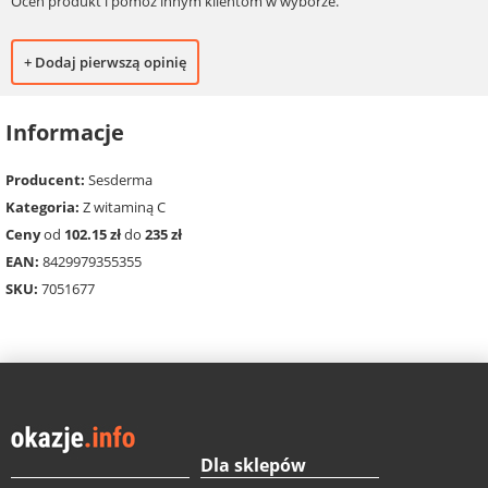
Oceń produkt i pomóż innym klientom w wyborze.
+ Dodaj pierwszą opinię
Informacje
Producent:
Sesderma
Kategoria:
Z witaminą C
Ceny
od
102.15 zł
do
235 zł
EAN:
8429979355355
SKU:
7051677
Dla sklepów