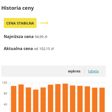
Historia ceny
trending_flat
CENA STABILNA
Najniższa cena
94,99 zł
Aktualna cena
od 102,15 zł
wykres
tabela