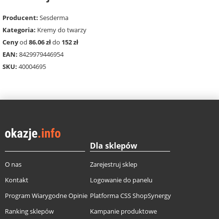
Producent:
Sesderma
Kategoria:
Kremy do twarzy
Ceny
od
86.06 zł
do
152 zł
EAN:
8429979446954
SKU:
40004695
Dla sklepów
O nas
Zarejestruj sklep
Kontakt
Logowanie do panelu
Program Wiarygodne Opinie
Platforma CSS ShopSynergy
Ranking sklepów
Kampanie produktowe