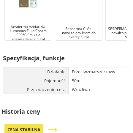
Sesderma Azelac RU
Sesderma C-Vit-
SESDERMA AZ
Luminous Fluid Cream
nawilżający krem do
nawilżający 
SPF50 Emulsja
twarzy 50ml
50m
rozświetlająca 50ml
Specyfikacja, funkcje
Działanie
Przeciwzmarszczkowy
Pojemność
50ml
Przeznaczenie-cera
Wrażliwa
Historia ceny
trending_flat
CENA STABILNA