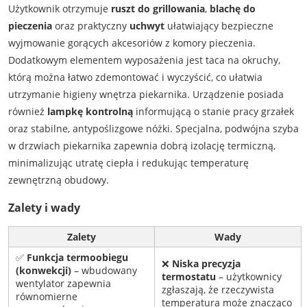
Użytkownik otrzymuje
ruszt do grillowania
,
blachę do
pieczenia
oraz praktyczny
uchwyt
ułatwiający bezpieczne
wyjmowanie gorących akcesoriów z komory pieczenia.
Dodatkowym elementem wyposażenia jest taca na okruchy,
którą można łatwo zdemontować i wyczyścić, co ułatwia
utrzymanie higieny wnętrza piekarnika. Urządzenie posiada
również
lampkę kontrolną
informującą o stanie pracy grzałek
oraz stabilne, antypoślizgowe nóżki. Specjalna, podwójna szyba
w drzwiach piekarnika zapewnia dobrą izolację termiczną,
minimalizując utratę ciepła i redukując temperaturę
zewnętrzną obudowy.
Zalety i wady
Zalety
Wady
✅
Funkcja termoobiegu
❌
Niska precyzja
(konwekcji)
– wbudowany
termostatu
– użytkownicy
wentylator zapewnia
zgłaszają, że rzeczywista
równomierne
temperatura może znacząco