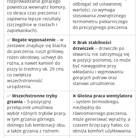
rozprowadzanie gorącego
odbiegać od ustawionej
powietrza wewnątrz komory,
wartości, co wymaga
co skraca czas pieczenia i
stosowania zewnętrznego
zapewnia lepsze rezultaty
termometru piekarniczego
(szczególnie w ciastach i
do precyzyjnego pieczenia.
zapiekankach).
✅
Bogate wyposażenie
– w
❌
Brak stabilności
zestawie znajduje się blacha
drzwiczek
– drzwiczki po
do pieczenia, ruszt grillowy,
otwarciu nie zatrzymują się
rożen obrotowy, uchwyt do
w pozycji poziomej, co może
rożna, a nawet kamień do
być niewygodne przy
pizzy (o średnicy ok. 29 cm),
wkładaniu i wyjmowaniu
co zwiększa
gorących potraw oraz
wszechstronność
stanowi utrudnienie.
urządzenia.
✅
Wszechstronne tryby
❌
Głośna praca wentylatora
grzania
– 5-pozycyjny
– system termoobiegu,
przełącznik umożliwia
niezbędny do
wybór różnych trybów pracy,
równomiernego pieczenia,
w tym grzania górnego,
może generować wyraźny, a
dolnego lub kombinacji obu,
czasem brzęczący hałas, co
a także grzania z rożnem.
obniża komfort użytkowania.