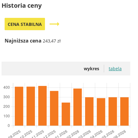
Historia ceny
trending_flat
CENA STABILNA
Najniższa cena
243,47 zł
wykres
tabela