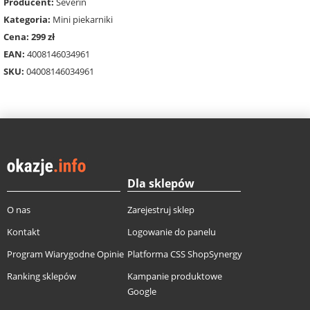
Producent:
Severin
Kategoria:
Mini piekarniki
Cena: 299 zł
EAN:
4008146034961
SKU:
04008146034961
Dla sklepów
O nas
Zarejestruj sklep
Kontakt
Logowanie do panelu
Program Wiarygodne Opinie
Platforma CSS ShopSynergy
Ranking sklepów
Kampanie produktowe
Google