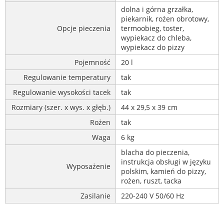
dolna i górna grzałka,
piekarnik, rożen obrotowy,
Opcje pieczenia
termoobieg, toster,
wypiekacz do chleba,
wypiekacz do pizzy
Pojemność
20 l
Regulowanie temperatury
tak
Regulowanie wysokości tacek
tak
Rozmiary (szer. x wys. x głęb.)
44 x 29,5 x 39 cm
Rożen
tak
Waga
6 kg
blacha do pieczenia,
instrukcja obsługi w języku
Wyposażenie
polskim, kamień do pizzy,
rożen, ruszt, tacka
Zasilanie
220-240 V 50/60 Hz