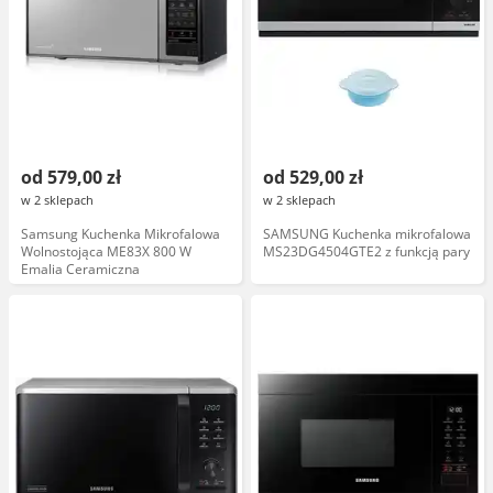
od 579,00 zł
od 529,00 zł
w 2 sklepach
w 2 sklepach
Samsung Kuchenka Mikrofalowa
SAMSUNG Kuchenka mikrofalowa
Wolnostojąca ME83X 800 W
MS23DG4504GTE2 z funkcją pary
Emalia Ceramiczna