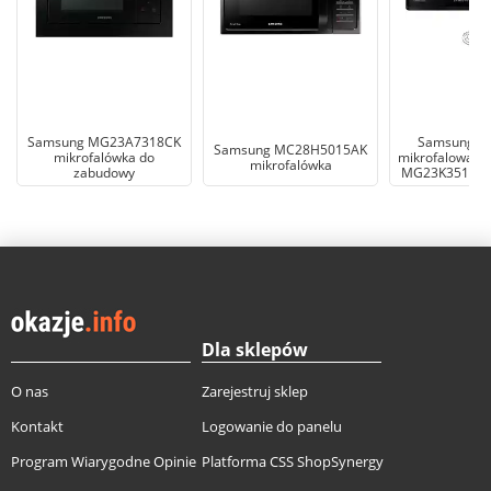
Samsung MG23A7318CK
Samsung K
Samsung MC28H5015AK
mikrofalówka do
mikrofalowa wo
mikrofalówka
zabudowy
MG23K3515AK
Dla sklepów
O nas
Zarejestruj sklep
Kontakt
Logowanie do panelu
Program Wiarygodne Opinie
Platforma CSS ShopSynergy