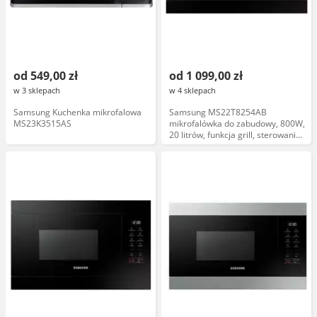
od 549,00 zł
od 1 099,00 zł
w 3 sklepach
w 4 sklepach
Samsung Kuchenka mikrofalowa
Samsung MS22T8254AB
MS23K3515AS
mikrofalówka do zabudowy, 800W,
20 litrów, funkcja grill, sterowanie
dotykowe, czarny, E1