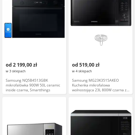
od 2 199,00 zł
od 519,00 zł
w 3 sklepach
w 4 sklepach
Samsung NQ5B4513GBK
Samsung MG23K3515AKEO
mikrofalówka 900W 50L ceramic
Kuchenka mikrofalowa
inside czarna, Smartthings
wolnostojąca 23L 800W czarna z
grillem, system TDS