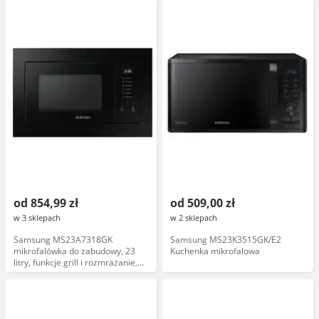
od 854,99 zł
od 509,00 zł
w 3 sklepach
w 2 sklepach
Samsung MS23A7318GK
Samsung MS23K3515GK/E2
mikrofalówka do zabudowy, 23
Kuchenka mikrofalowa
litry, funkcje grill i rozmrażanie,
czarna