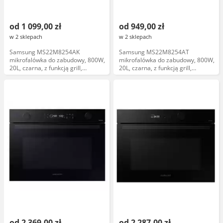
od 1 099,00 zł
od 949,00 zł
w 2 sklepach
w 2 sklepach
Samsung MS22M8254AK
Samsung MS22M8254AT
mikrofalówka do zabudowy, 800W,
mikrofalówka do zabudowy, 800W,
20L, czarna, z funkcją grill,
20L, czarna, z funkcją grill,
sterowanie dotykowe
sterowanie dotykowe
od 2 369,00 zł
od 2 287,00 zł