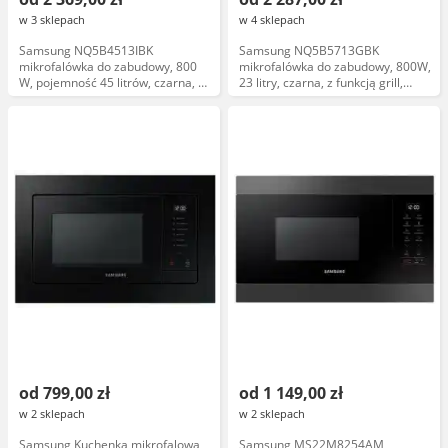
w 3 sklepach
w 4 sklepach
Samsung NQ5B4513IBK
Samsung NQ5B5713GBK
mikrofalówka do zabudowy, 800
mikrofalówka do zabudowy, 800W,
W, pojemność 45 litrów, czarna, z
23 litry, czarna, z funkcją grill,
funkcją grill, sterowanie dotykowe
sterowanie dotykowe
od 799,00 zł
od 1 149,00 zł
w 2 sklepach
w 2 sklepach
Samsung Kuchenka mikrofalowa
Samsung MS22M8254AM