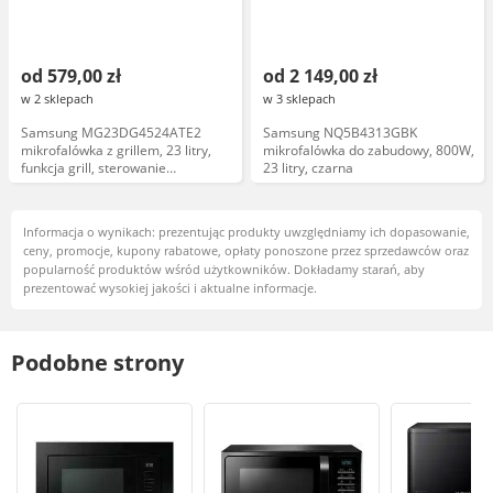
od 579,00 zł
od 2 149,00 zł
w 2 sklepach
w 3 sklepach
Samsung MG23DG4524ATE2
Samsung NQ5B4313GBK
mikrofalówka z grillem, 23 litry,
mikrofalówka do zabudowy, 800W,
funkcja grill, sterowanie
23 litry, czarna
elektroniczne
Informacja o wynikach: prezentując produkty uwzględniamy ich dopasowanie,
ceny, promocje, kupony rabatowe, opłaty ponoszone przez sprzedawców oraz
popularność produktów wśród użytkowników. Dokładamy starań, aby
prezentować wysokiej jakości i aktualne informacje.
Podobne strony