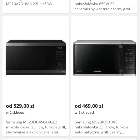
MS23A7318AK 23L 1150W
mikrofalówka 850W 22L
ceramiczny wnętrze czarny grafit
funkcja keep warm, ramka Music
Frame, instalacja gratis
od 529,00 zł
od 469,00 zł
w 2 sklepach
w 5 sklepach
Samsung MS23DG4504AGE2
Samsung MS23K3513AS
mikrofalówka, 23 litry, funkcja grill,
mikrofalówka 23 litrów, funkcje
sterowanie elektroniczne, stal
automatyczne, grill, czarny,
nierdzewna
sterowanie elektroniczne