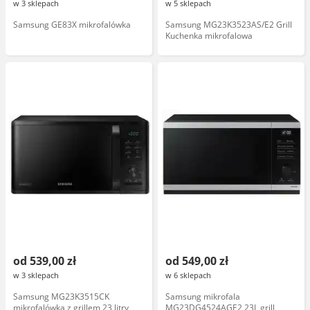
w 3 sklepach
w 5 sklepach
Samsung GE83X mikrofalówka
Samsung MG23K3523AS/E2 Grill
Kuchenka mikrofalowa
od 539,00 zł
od 549,00 zł
w 3 sklepach
w 6 sklepach
Samsung MG23K3515CK
Samsung mikrofala
mikrofalówka z grillem 23 litry,
MG23DG4524AGE2 23L grill