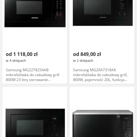
od 1 118,00 zł
od 849,00 zł
w 4 sklepach
w 2 sklepach
Samsung MG22T8254AB
Samsung MG20A7318AK
mikrofalówka do zabudowy grill
mikrofalówka do zabudowy grill,
800W 23 litry sterowanie
800W, pojemność 20L, funkcja
dotykowe czarna
grill, sterowanie dotykowe