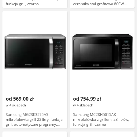
funkcja grill, czarna
ceramika stal grafitowa 800W
1150W wyświetlacz LED Quick
Defrost Healthy Cooking
od 569,00 zł
od 754,99 zł
w 4 sklepach
w 4 sklepach
Samsung MG23K3575AS
Samsung MC28H5015AK
mikrofalówka grill 23 litry, funkcja
mikrofalówka z grillem, 28 litrów,
grill, automatyczne programy,
funkcja grill, czarna
czarna, sterowanie elektroniczne