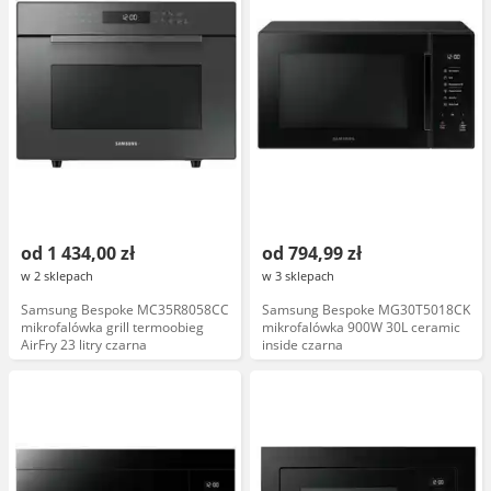
od 1 434,00 zł
od 794,99 zł
w 2 sklepach
w 3 sklepach
Samsung Bespoke MC35R8058CC
Samsung Bespoke MG30T5018CK
mikrofalówka grill termoobieg
mikrofalówka 900W 30L ceramic
AirFry 23 litry czarna
inside czarna