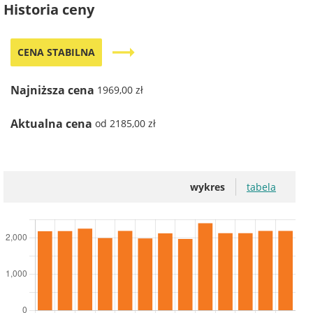
Historia ceny
trending_flat
CENA STABILNA
Najniższa cena
1969,00 zł
Aktualna cena
od 2185,00 zł
wykres
tabela