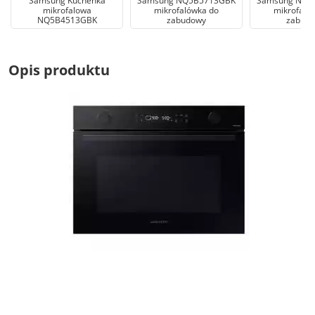
Samsung Kuchenka
Samsung NQ5B5713GBK
Samsung NQ5
mikrofalowa
mikrofalówka do
mikrofaló
NQ5B4513GBK
zabudowy
zabud
Opis produktu