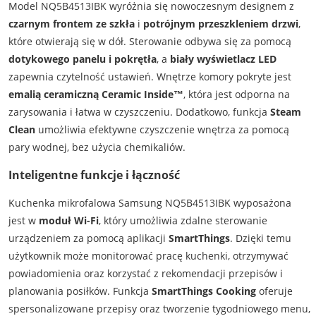
Model NQ5B4513IBK wyróżnia się nowoczesnym designem z
czarnym frontem ze szkła
i
potrójnym przeszkleniem drzwi
,
które otwierają się w dół. Sterowanie odbywa się za pomocą
dotykowego panelu i pokrętła
, a
biały wyświetlacz LED
zapewnia czytelność ustawień. Wnętrze komory pokryte jest
emalią ceramiczną Ceramic Inside™
, która jest odporna na
zarysowania i łatwa w czyszczeniu. Dodatkowo, funkcja
Steam
Clean
umożliwia efektywne czyszczenie wnętrza za pomocą
pary wodnej, bez użycia chemikaliów.
Inteligentne funkcje i łączność
Kuchenka mikrofalowa Samsung NQ5B4513IBK wyposażona
jest w
moduł Wi-Fi
, który umożliwia zdalne sterowanie
urządzeniem za pomocą aplikacji
SmartThings
. Dzięki temu
użytkownik może monitorować pracę kuchenki, otrzymywać
powiadomienia oraz korzystać z rekomendacji przepisów i
planowania posiłków. Funkcja
SmartThings Cooking
oferuje
spersonalizowane przepisy oraz tworzenie tygodniowego menu,