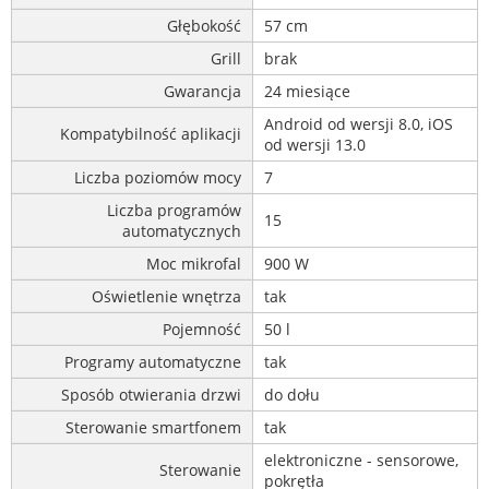
Głębokość
57 cm
Grill
brak
Gwarancja
24 miesiące
Android od wersji 8.0, iOS
Kompatybilność aplikacji
od wersji 13.0
Liczba poziomów mocy
7
Liczba programów
15
automatycznych
Moc mikrofal
900 W
Oświetlenie wnętrza
tak
Pojemność
50 l
Programy automatyczne
tak
Sposób otwierania drzwi
do dołu
Sterowanie smartfonem
tak
elektroniczne - sensorowe,
Sterowanie
pokrętła