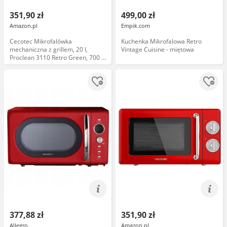
351,90 zł
499,00 zł
Amazon.pl
Empik.com
Cecotec Mikrofalówka
Kuchenka Mikrofalowa Retro
mechaniczna z grillem, 20 l,
Vintage Cuisine - miętowa
Proclean 3110 Retro Green, 700 W
z 6 poziomami, timer do 30 min,
tryb rozmrażania, design vintage,
zielony, wykończenia stalowe
377,88 zł
351,90 zł
Allegro
Amazon.pl