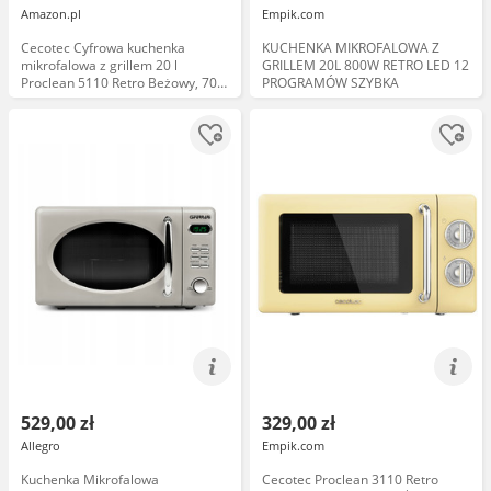
Amazon.pl
Empik.com
Cecotec Cyfrowa kuchenka
KUCHENKA MIKROFALOWA Z
mikrofalowa z grillem 20 l
GRILLEM 20L 800W RETRO LED 12
Proclean 5110 Retro Beżowy, 700
PROGRAMÓW SZYBKA
W w 5 poziomach, Timer do 60
mins, 8 Programy i tryb
rozmrażania, Vintage Design
Beżowy
529,00 zł
329,00 zł
Allegro
Empik.com
Kuchenka Mikrofalowa
Cecotec Proclean 3110 Retro