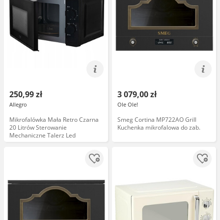
250,99 zł
3 079,00 zł
Allegro
Ole Ole!
Mikrofalówka Mała Retro Czarna
Smeg Cortina MP722AO Grill
20 Litrów Sterowanie
Kuchenka mikrofalowa do zab.
Mechaniczne Talerz Led