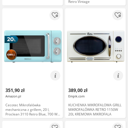
Retro Vintage
351,90 zł
389,00 zł
Amazon.pl
Empik.com
Cecotec Mikrofalówka
KUCHENKA MIKROFALOWA GRILL
mechaniczna z grillem, 20 l,
MIKROFALÓWKA RETRO 1150W
Proclean 3110 Retro Blue, 700 W z
20L KREMOWA MIKROFALA
6 poziomami, timer do 30 min,
tryb rozmrażania, design vintage,
niebieski, wykończenia stalowe