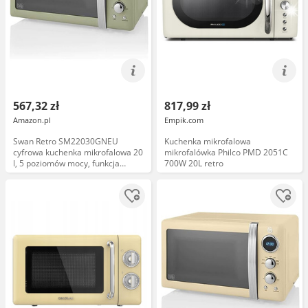
567,32 zł
817,99 zł
Amazon.pl
Empik.com
Swan Retro SM22030GNEU
Kuchenka mikrofalowa
cyfrowa kuchenka mikrofalowa 20
mikrofalówka Philco PMD 2051C
l, 5 poziomów mocy, funkcja
700W 20L retro
rozmrażania, timer, 60 minut,
lustrzane drzwi, talerz obrotowy
27 cm, wzór vintage, zielony, 800
W