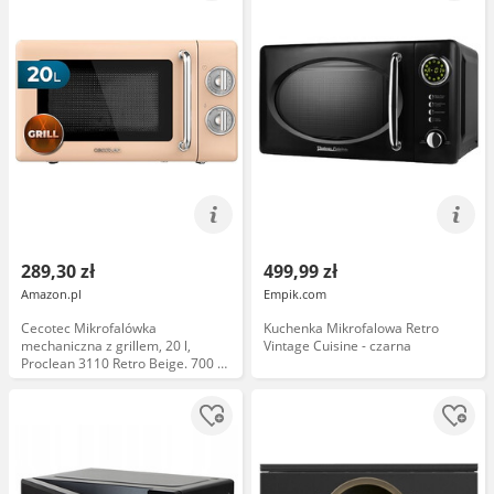
289,30 zł
499,99 zł
Amazon.pl
Empik.com
Cecotec Mikrofalówka
Kuchenka Mikrofalowa Retro
mechaniczna z grillem, 20 l,
Vintage Cuisine - czarna
Proclean 3110 Retro Beige. 700 W
z 6 poziomami, timer do 30 min,
tryb rozmrażania, design vintage,
beżowy, wykończenia stalowe