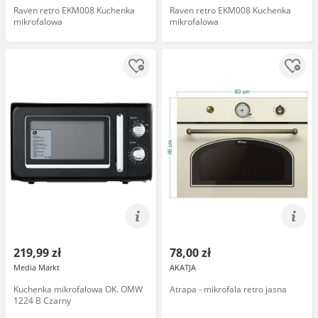
Raven retro EKM008 Kuchenka
Raven retro EKM008 Kuchenka
mikrofalowa
mikrofalowa
219,99 zł
78,00 zł
Media Markt
AKATJA
Kuchenka mikrofalowa OK. OMW
Atrapa - mikrofala retro jasna
1224 B Czarny