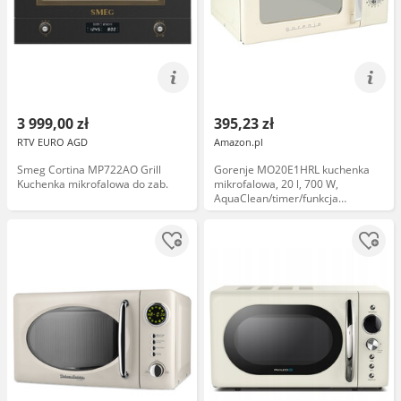
3 999,00 zł
395,23 zł
RTV EURO AGD
Amazon.pl
Smeg Cortina MP722AO Grill
Gorenje MO20E1HRL kuchenka
Kuchenka mikrofalowa do zab.
mikrofalowa, 20 l, 700 W,
AquaClean/timer/funkcja
rozmrażania, 5 poziomów mocy,
zabezpieczenie przed dziećmi,
kolor biały, retro