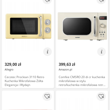
329,00 zł
399,63 zł
Allegro
Amazon.pl
Cecotec Proclean 3110 Retro
Comfee CMSRO 20 di cr kuchenka
Kuchenka Mikrofalowa Żółta
mikrofalowa w stylu
Elegancja i Wydajn
retro/kuchenka mikrofalowa retro
z 8 automatycznymi menu, 5
poziomów mocy gotowania,
przycisk ekspresowy, przycisk
gotowania, 20 l, 800 W, Apricot