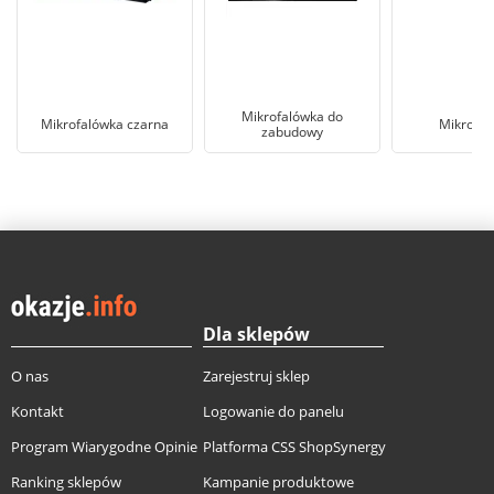
Mikrofalówka do
Mikrofalówka czarna
Mikrofal
zabudowy
Dla sklepów
O nas
Zarejestruj sklep
Kontakt
Logowanie do panelu
Program Wiarygodne Opinie
Platforma CSS ShopSynergy
Ranking sklepów
Kampanie produktowe