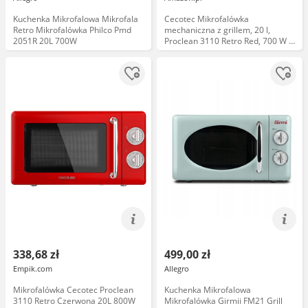
Kuchenka Mikrofalowa Mikrofala
Cecotec Mikrofalówka
Retro Mikrofalówka Philco Pmd
mechaniczna z grillem, 20 l,
2051R 20L 700W
Proclean 3110 Retro Red, 700 W z
6 poziomami, timer do 30 min,
tryb rozmrażania, design vintage,
czerwony, wykończenia stalowe
338,68 zł
499,00 zł
Empik.com
Allegro
Mikrofalówka Cecotec Proclean
Kuchenka Mikrofalowa
3110 Retro Czerwona 20L 800W
Mikrofalówka Girmii FM21 Grill