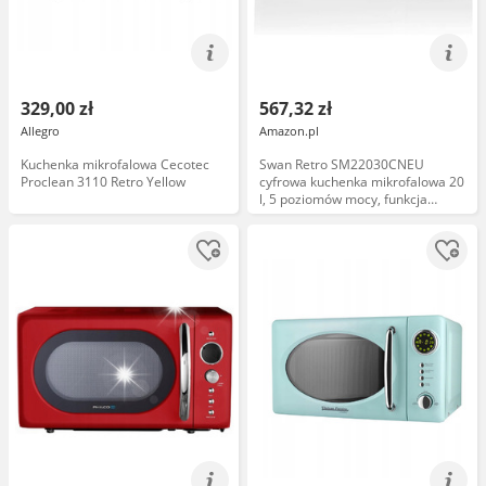
329,00 zł
567,32 zł
Allegro
Amazon.pl
Kuchenka mikrofalowa Cecotec
Swan Retro SM22030CNEU
Proclean 3110 Retro Yellow
cyfrowa kuchenka mikrofalowa 20
l, 5 poziomów mocy, funkcja
rozmrażania, timer 60 minut,
lustrzane drzwi, talerz obrotowy
27 cm, vintage design, kremowy,
800 W