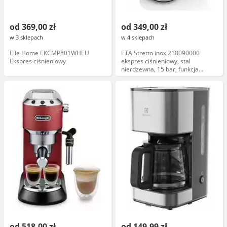
od 369,00 zł
od 349,00 zł
w 3 sklepach
w 4 sklepach
Elle Home EKCMP801WHEU
ETA Stretto inox 218090000
Ekspres ciśnieniowy
ekspres ciśnieniowy, stal
nierdzewna, 15 bar, funkcja
spieniania mleka, automatyczne
czyszczenie
od 518,00 zł
od 149,99 zł