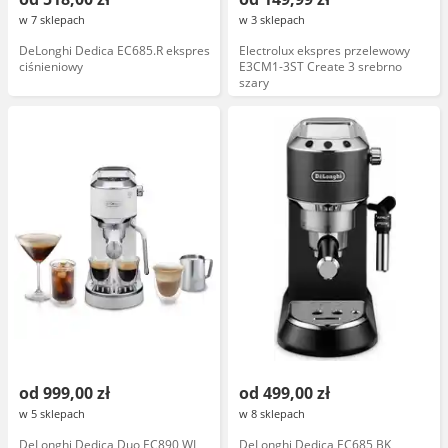
w 7 sklepach
w 3 sklepach
DeLonghi Dedica EC685.R ekspres
Electrolux ekspres przelewowy
ciśnieniowy
E3CM1-3ST Create 3 srebrno
szary
od 999,00 zł
od 499,00 zł
w 5 sklepach
w 8 sklepach
DeLonghi Dedica Duo EC890 WI
DeLonghi Dedica EC685 BK