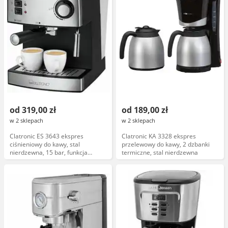
od 319,00 zł
od 189,00 zł
w 2 sklepach
w 2 sklepach
Clatronic ES 3643 ekspres
Clatronic KA 3328 ekspres
ciśnieniowy do kawy, stal
przelewowy do kawy, 2 dzbanki
nierdzewna, 15 bar, funkcja
termiczne, stal nierdzewna
spieniania mleka