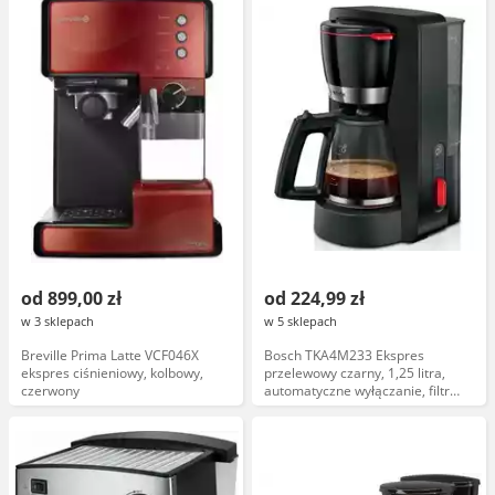
od 899,00 zł
od 224,99 zł
w 3 sklepach
w 5 sklepach
Breville Prima Latte VCF046X
Bosch TKA4M233 Ekspres
ekspres ciśnieniowy, kolbowy,
przelewowy czarny, 1,25 litra,
czerwony
automatyczne wyłączanie, filtr
wody, stalowa obudowa