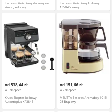
Ekspres ciśnieniowy do kawy na
Ekspres ciśnieniowy kolbowy
zimno, kolbowy
1350W czarny
od 538,44 zł
od 151,66 zł
w 5 sklepach
w 2 sklepach
Krups Ekspres kolbowy
MELITTA Ekspres Aromaboy 1015-
Autenticplus XP384E
03 Brązowy