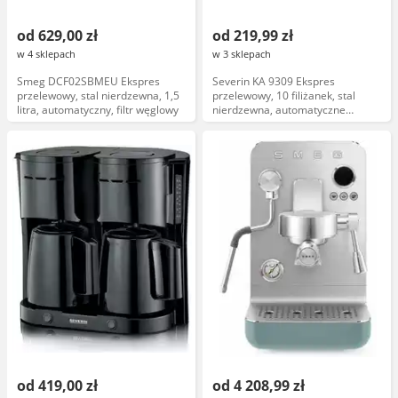
od 629,00 zł
od 219,99 zł
w 4 sklepach
w 3 sklepach
Smeg DCF02SBMEU Ekspres
Severin KA 9309 Ekspres
przelewowy, stal nierdzewna, 1,5
przelewowy, 10 filiżanek, stal
litra, automatyczny, filtr węglowy
nierdzewna, automatyczne
wyłączanie, filtr wielokrotnego
użytku
od 419,00 zł
od 4 208,99 zł