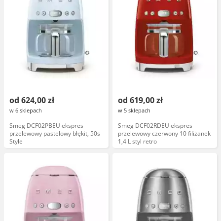
od 624,00 zł
od 619,00 zł
w 6 sklepach
w 5 sklepach
Smeg DCF02PBEU ekspres
Smeg DCF02RDEU ekspres
przelewowy pastelowy błękit, 50s
przelewowy czerwony 10 filiżanek
Style
1,4 L styl retro