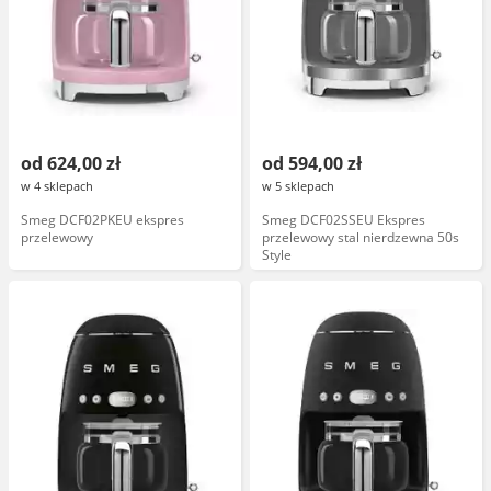
od 624,00 zł
od 594,00 zł
w 4 sklepach
w 5 sklepach
Smeg DCF02PKEU ekspres
Smeg DCF02SSEU Ekspres
przelewowy
przelewowy stal nierdzewna 50s
Style