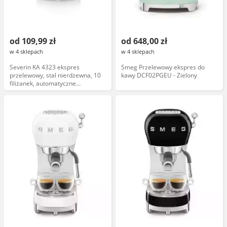
od 109,99 zł
od 648,00 zł
w 4 sklepach
w 4 sklepach
Severin KA 4323 ekspres
Smeg Przelewowy ekspres do
przelewowy, stal nierdzewna, 10
kawy DCF02PGEU - Zielony
filiżanek, automatyczne
wyłączanie, filtr węglowy