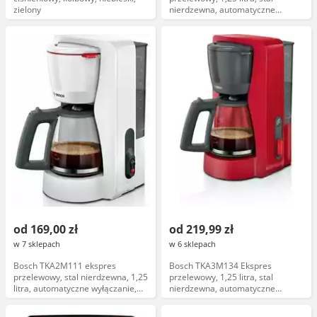
zielony
nierdzewna, automatyczne
wyłączanie, filtr wielokrotnego
użytku
od 169,00 zł
od 219,99 zł
w 7 sklepach
w 6 sklepach
Bosch TKA2M111 ekspres
Bosch TKA3M134 Ekspres
przelewowy, stal nierdzewna, 1,25
przelewowy, 1,25 litra, stal
litra, automatyczne wyłączanie,
nierdzewna, automatyczne
filtr węglowy
wyłączanie