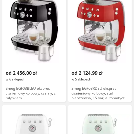
od 2 456,00 zł
od 2 124,99 zł
w 6 sklepach
w 5 sklepach
Smeg EGF03BLEU ekspres
Smeg EGF03RDEU ekspres
ciśnieniowy kolbowy, czarny, z
ciśnieniowy kolbowy, stal
młynkiem
nierdzewna, 15 bar, automatyczne
spienianie mleka