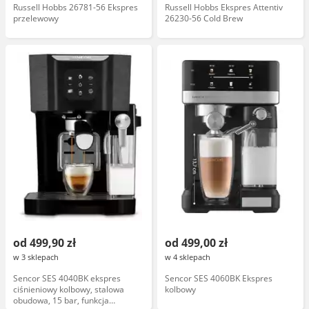
Russell Hobbs 26781-56 Ekspres
Russell Hobbs Ekspres Attentiv
przelewowy
26230-56 Cold Brew
od 499,90 zł
od 499,00 zł
w 3 sklepach
w 4 sklepach
Sencor SES 4040BK ekspres
Sencor SES 4060BK Ekspres
ciśnieniowy kolbowy, stalowa
kolbowy
obudowa, 15 bar, funkcja