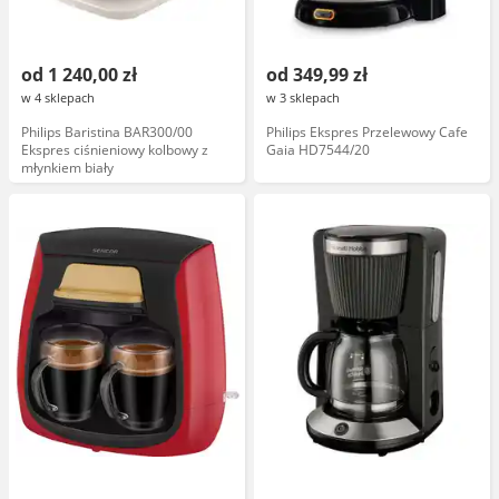
od 1 240,00 zł
od 349,99 zł
w 4 sklepach
w 3 sklepach
Philips Baristina BAR300/00
Philips Ekspres Przelewowy Cafe
Ekspres ciśnieniowy kolbowy z
Gaia HD7544/20
młynkiem biały