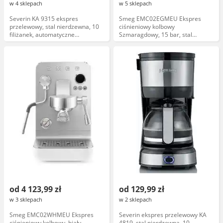
w 4 sklepach
w 5 sklepach
Severin KA 9315 ekspres
Smeg EMC02EGMEU Ekspres
przelewowy, stal nierdzewna, 10
ciśnieniowy kolbowy
filiżanek, automatyczne
Szmaragdowy, 15 bar, stal
wyłączanie, filtr stały
nierdzewna
od 4 123,99 zł
od 129,99 zł
w 3 sklepach
w 2 sklepach
Smeg EMC02WHMEU Ekspres
Severin ekspres przelewowy KA
ciśnieniowy kolbowy, biały
4819, stal nierdzewna, 10