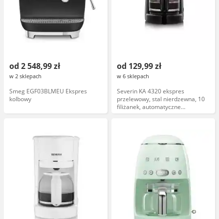
od 2 548,99 zł
od 129,99 zł
w 2 sklepach
w 6 sklepach
Smeg EGF03BLMEU Ekspres
Severin KA 4320 ekspres
kolbowy
przelewowy, stal nierdzewna, 10
filiżanek, automatyczne
wyłączanie, filtr wody, czarny