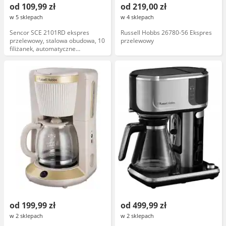
od 109,99 zł
od 219,00 zł
w 5 sklepach
w 4 sklepach
Sencor SCE 2101RD ekspres
Russell Hobbs 26780-56 Ekspres
przelewowy, stalowa obudowa, 10
przelewowy
filiżanek, automatyczne
wyłączanie, filtr węglowy
od 199,99 zł
od 499,99 zł
w 2 sklepach
w 2 sklepach