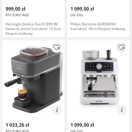
999,00 zł
1 099,00 zł
RTV EURO AGD
Ole Ole!
DeLonghi Dedica Duo EC890.WI
Philips Baristina BAR300/60
Kawa na zimno Szerokość 14,9cm
Szerokość 18cm Ekspres kolbowy
Ekspres kolbowy
1 033,26 zł
1 099,00 zł
RTV EURO AGD
Ole Ole!