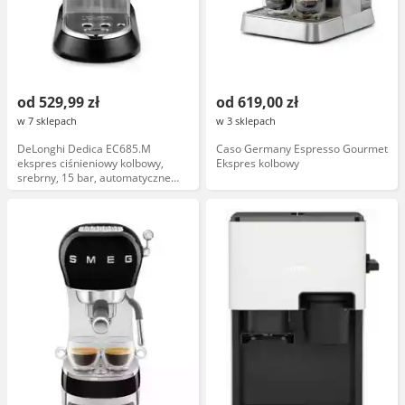
od 529,99 zł
od 619,00 zł
w 7 sklepach
w 3 sklepach
DeLonghi Dedica EC685.M
Caso Germany Espresso Gourmet
ekspres ciśnieniowy kolbowy,
Ekspres kolbowy
srebrny, 15 bar, automatyczne
spienianie mleka