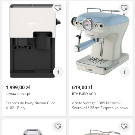
1 999,00 zł
619,00 zł
kawawbiurze.pl
RTV EURO AGD
Ekspres do kawy Nivona Cube
Ariete Vintage 1389 Niebieski
4102 - Biały
Szerokość 28cm Ekspres kolbowy