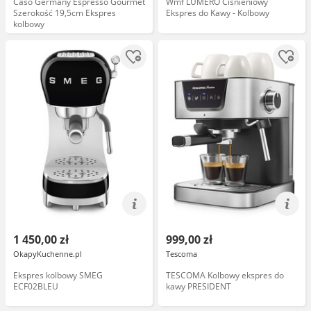
Caso Germany Espresso Gourmet
Wmf LUMERO Ciśnieniowy
Szerokość 19,5cm Ekspres
Ekspres do Kawy - Kolbowy
kolbowy
1 450,00 zł
999,00 zł
OkapyKuchenne.pl
Tescoma
Ekspres kolbowy SMEG
TESCOMA Kolbowy ekspres do
ECF02BLEU
kawy PRESIDENT