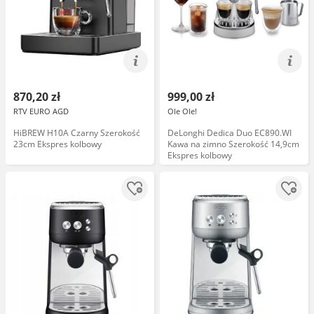
870,20 zł
999,00 zł
RTV EURO AGD
Ole Ole!
HiBREW H10A Czarny Szerokość
DeLonghi Dedica Duo EC890.WI
23cm Ekspres kolbowy
Kawa na zimno Szerokość 14,9cm
Ekspres kolbowy