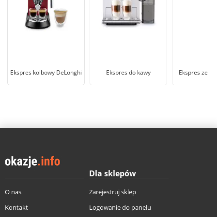
Ekspres kolbowy DeLonghi
Ekspres do kawy
Ekspres ze sp
Dla sklepów
O nas
Zarejestruj sklep
Kontakt
Logowanie do panelu