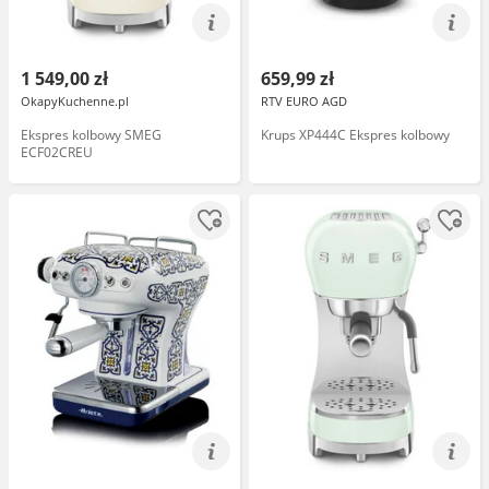
1 549,00 zł
659,99 zł
OkapyKuchenne.pl
RTV EURO AGD
Ekspres kolbowy SMEG
Krups XP444C Ekspres kolbowy
ECF02CREU