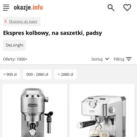
0
Ekspresy do kawy
Ekspres kolbowy, na saszetki, padsy
DeLonghi
Oferty: 1000+
Sortuj
Filtruj
< 900 zł
900 - 2880 zł
> 2880 zł