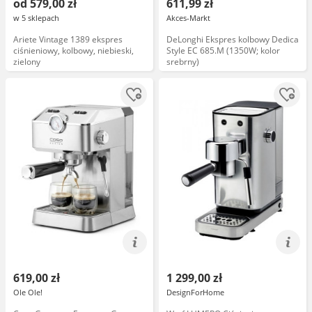
od 579,00 zł
611,99 zł
w 5 sklepach
Akces-Markt
Ariete Vintage 1389 ekspres
DeLonghi Ekspres kolbowy Dedica
ciśnieniowy, kolbowy, niebieski,
Style EC 685.M (1350W; kolor
zielony
srebrny)
619,00 zł
1 299,00 zł
Ole Ole!
DesignForHome