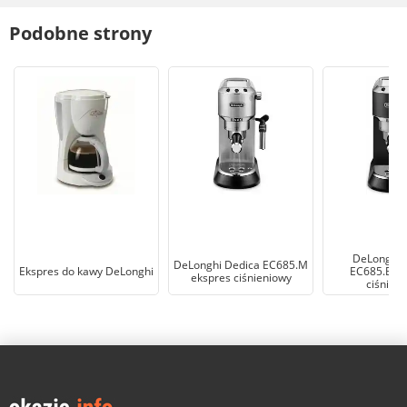
Podobne strony
DeLonghi 
DeLonghi Dedica EC685.M
Ekspres do kawy DeLonghi
EC685.BK e
ekspres ciśnieniowy
ciśnien