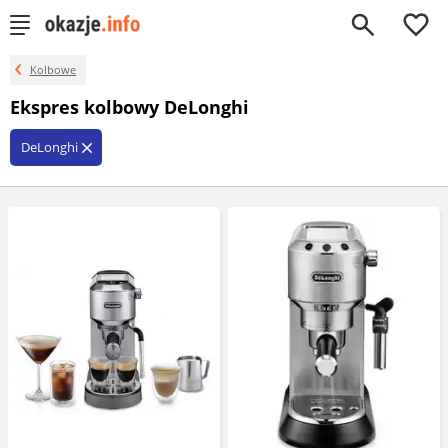
0
Kolbowe
Ekspres kolbowy DeLonghi
DeLonghi
close