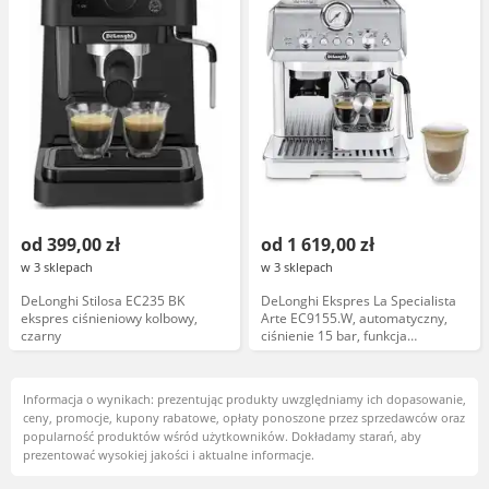
od 399,00 zł
od 1 619,00 zł
w 3 sklepach
w 3 sklepach
DeLonghi Stilosa EC235 BK
DeLonghi Ekspres La Specialista
ekspres ciśnieniowy kolbowy,
Arte EC9155.W, automatyczny,
czarny
ciśnienie 15 bar, funkcja
spieniania mleka, stalowa
obudowa
Informacja o wynikach: prezentując produkty uwzględniamy ich dopasowanie,
ceny, promocje, kupony rabatowe, opłaty ponoszone przez sprzedawców oraz
popularność produktów wśród użytkowników. Dokładamy starań, aby
prezentować wysokiej jakości i aktualne informacje.