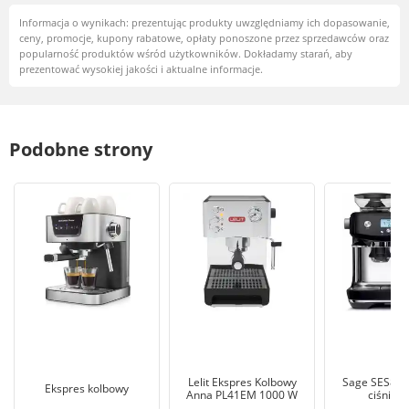
Informacja o wynikach: prezentując produkty uwzględniamy ich dopasowanie,
ceny, promocje, kupony rabatowe, opłaty ponoszone przez sprzedawców oraz
popularność produktów wśród użytkowników. Dokładamy starań, aby
prezentować wysokiej jakości i aktualne informacje.
Podobne strony
Lelit Ekspres Kolbowy
Sage SES878
Ekspres kolbowy
Anna PL41EM 1000 W
ciśnien