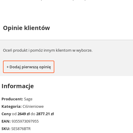
Opinie klientów
Oceń produkt i pomóż innym klientom w wyborze.
+ Dodaj pierwszą opinię
Informacje
Producent:
Sage
Kategoria:
Ciśnieniowe
Ceny
od
2649 zł
do
2877.21 zł
EAN:
9355973097955
SKU:
SES876BTR