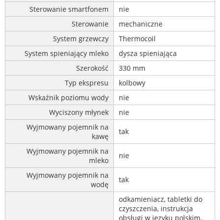
Sterowanie smartfonem
nie
Sterowanie
mechaniczne
System grzewczy
Thermocoil
System spieniający mleko
dysza spieniająca
Szerokość
330 mm
Typ ekspresu
kolbowy
Wskaźnik poziomu wody
nie
Wyciszony młynek
nie
Wyjmowany pojemnik na
tak
kawę
Wyjmowany pojemnik na
nie
mleko
Wyjmowany pojemnik na
tak
wodę
odkamieniacz, tabletki do
czyszczenia, instrukcja
obsługi w języku polskim,