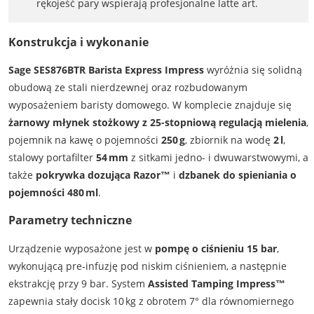
rękojeść pary wspierają profesjonalne latte art.
Konstrukcja i wykonanie
Sage SES876BTR Barista Express Impress
wyróżnia się solidną
obudową ze stali nierdzewnej oraz rozbudowanym
wyposażeniem baristy domowego. W komplecie znajduje się
żarnowy młynek stożkowy z 25-stopniową regulacją mielenia
,
pojemnik na kawę o pojemności
250 g
, zbiornik na wodę
2 l
,
stalowy portafilter
54 mm
z sitkami jedno- i dwuwarstwowymi, a
także
pokrywka dozująca Razor™
i
dzbanek do spieniania o
pojemności 480 ml
.
Parametry techniczne
Urządzenie wyposażone jest w
pompę o ciśnieniu 15 bar
,
wykonującą pre‑infuzję pod niskim ciśnieniem, a następnie
ekstrakcję przy 9 bar. System
Assisted Tamping Impress™
zapewnia stały docisk 10 kg z obrotem 7° dla równomiernego