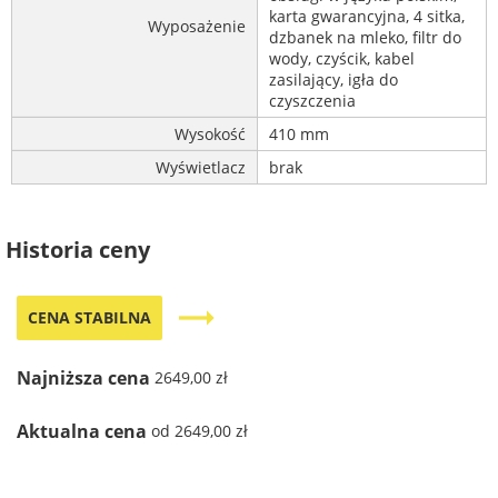
karta gwarancyjna, 4 sitka,
Wyposażenie
dzbanek na mleko, filtr do
wody, czyścik, kabel
zasilający, igła do
czyszczenia
Wysokość
410 mm
Wyświetlacz
brak
Historia ceny
trending_flat
CENA STABILNA
Najniższa cena
2649,00 zł
Aktualna cena
od 2649,00 zł