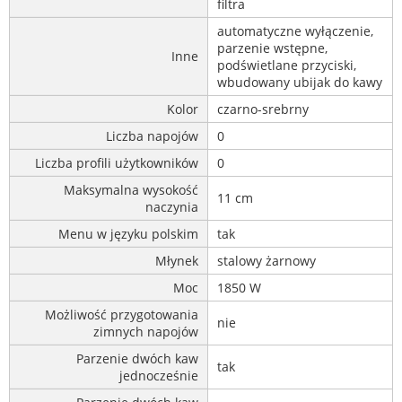
filtra
automatyczne wyłączenie,
parzenie wstępne,
Inne
podświetlane przyciski,
wbudowany ubijak do kawy
Kolor
czarno-srebrny
Liczba napojów
0
Liczba profili użytkowników
0
Maksymalna wysokość
11 cm
naczynia
Menu w języku polskim
tak
Młynek
stalowy żarnowy
Moc
1850 W
Możliwość przygotowania
nie
zimnych napojów
Parzenie dwóch kaw
tak
jednocześnie