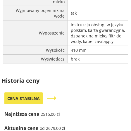
mleko
Wyjmowany pojemnik na
tak
wodę
instrukcja obsługi w języku
polskim, karta gwarancyjna,
Wyposażenie
dzbanek na mleko, filtr do
wody, kabel zasilający
Wysokość
410 mm
Wyświetlacz
brak
Historia ceny
trending_flat
CENA STABILNA
Najniższa cena
2515,00 zł
Aktualna cena
od 2679,00 zł