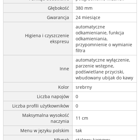
Głębokość
380 mm
Gwarancja
24 miesiące
automatyczne
odkamienianie, funkcja
Higiena i czyszczenie
odkamieniania,
ekspresu
przypomnienie o wymianie
filtra
automatyczne wyłączenie,
parzenie wstępne,
Inne
podświetlane przyciski,
wbudowany ubijak do kawy
Kolor
srebrny
Liczba napojów
0
Liczba profili użytkowników
0
Maksymalna wysokość
11 cm
naczynia
Menu w języku polskim
tak
Młynek
stalowy żarnowy