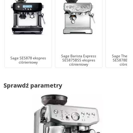
Sage Barista Express
Sage The Bar
Sage SES878 ekspres
SES875BSS ekspres
SES878BST 
ciśnieniowy
ciśnieniowy
ciśnien
Sprawdź parametry