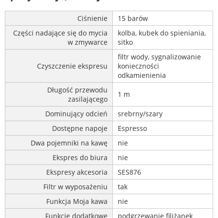
Ciśnienie
15 barów
Części nadające się do mycia
kolba, kubek do spieniania,
w zmywarce
sitko
filtr wody, sygnalizowanie
Czyszczenie ekspresu
konieczności
odkamienienia
Długość przewodu
1 m
zasilającego
Dominujący odcień
srebrny/szary
Dostępne napoje
Espresso
Dwa pojemniki na kawę
nie
Ekspres do biura
nie
Ekspresy akcesoria
SES876
Filtr w wyposażeniu
tak
Funkcja Moja kawa
nie
Funkcje dodatkowe
podgrzewanie filiżanek