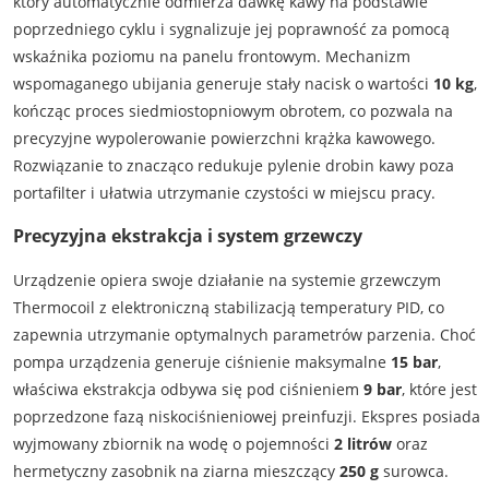
który automatycznie odmierza dawkę kawy na podstawie
poprzedniego cyklu i sygnalizuje jej poprawność za pomocą
wskaźnika poziomu na panelu frontowym. Mechanizm
wspomaganego ubijania generuje stały nacisk o wartości
10 kg
,
kończąc proces siedmiostopniowym obrotem, co pozwala na
precyzyjne wypolerowanie powierzchni krążka kawowego.
Rozwiązanie to znacząco redukuje pylenie drobin kawy poza
portafilter i ułatwia utrzymanie czystości w miejscu pracy.
Precyzyjna ekstrakcja i system grzewczy
Urządzenie opiera swoje działanie na systemie grzewczym
Thermocoil z elektroniczną stabilizacją temperatury PID, co
zapewnia utrzymanie optymalnych parametrów parzenia. Choć
pompa urządzenia generuje ciśnienie maksymalne
15 bar
,
właściwa ekstrakcja odbywa się pod ciśnieniem
9 bar
, które jest
poprzedzone fazą niskociśnieniowej preinfuzji. Ekspres posiada
wyjmowany zbiornik na wodę o pojemności
2 litrów
oraz
hermetyczny zasobnik na ziarna mieszczący
250 g
surowca.