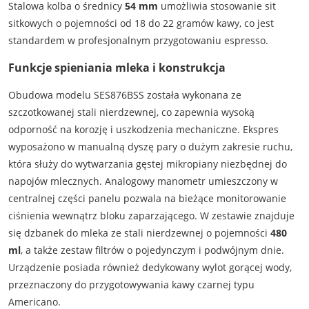
Stalowa kolba o średnicy
54 mm
umożliwia stosowanie sit
sitkowych o pojemności od 18 do 22 gramów kawy, co jest
standardem w profesjonalnym przygotowaniu espresso.
Funkcje spieniania mleka i konstrukcja
Obudowa modelu SES876BSS została wykonana ze
szczotkowanej stali nierdzewnej, co zapewnia wysoką
odporność na korozję i uszkodzenia mechaniczne. Ekspres
wyposażono w manualną dyszę pary o dużym zakresie ruchu,
która służy do wytwarzania gęstej mikropiany niezbędnej do
napojów mlecznych. Analogowy manometr umieszczony w
centralnej części panelu pozwala na bieżące monitorowanie
ciśnienia wewnątrz bloku zaparzającego. W zestawie znajduje
się dzbanek do mleka ze stali nierdzewnej o pojemności
480
ml
, a także zestaw filtrów o pojedynczym i podwójnym dnie.
Urządzenie posiada również dedykowany wylot gorącej wody,
przeznaczony do przygotowywania kawy czarnej typu
Americano.