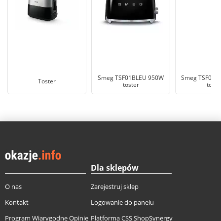
Smeg TSF01BLEU 950W
Smeg TSF01P
Toster
toster
toste
Dla sklepów
O nas
Zarejestruj sklep
Kontakt
Logowanie do panelu
Program Wiarygodne Opinie
Platforma CSS ShopSynergy