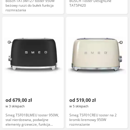
Bosch TAT3M127 toster 950W
BOSCH Toster DesignLine
beżowy ruszt do bułek funkcja
TAT5P420
rozmrażania
od 679,00 zł
od 519,00 zł
w 3 sklepach
w 5 sklepach
Smeg TSF01BLMEU toster 950W,
Smeg TSF01CREU toster na 2
stal nierdzewna, podwójne
kromki kremowy 950W
elementy grzewcze, funkcja
rozmrażanie
rozmrażania, podgrzewania,