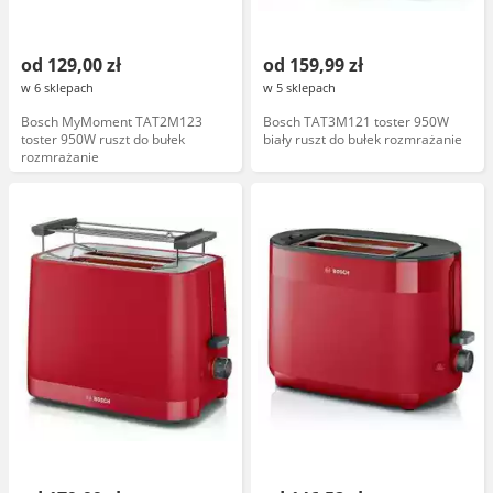
od 129,00 zł
od 159,99 zł
w 6 sklepach
w 5 sklepach
Bosch MyMoment TAT2M123
Bosch TAT3M121 toster 950W
toster 950W ruszt do bułek
biały ruszt do bułek rozmrażanie
rozmrażanie