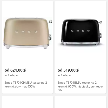
automatyczne wysuwanie,
kolekcja Retro
od 624,00 zł
od 519,00 zł
w 5 sklepach
w 5 sklepach
Smeg TSF01CHMEU toster na 2
Smeg TSF01BLEU toster na 2
kromki złoty mat 950W
kromki, 950W, niebieski, styl retro
50s