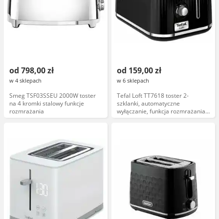
od 798,00 zł
od 159,00 zł
w 4 sklepach
w 6 sklepach
Smeg TSF03SSEU 2000W toster
Tefal Loft TT7618 toster 2-
na 4 kromki stalowy funkcje
szklanki, automatyczne
rozmrażania
wyłączanie, funkcja rozmrażania,
stal nierdzewna, regulacja stopnia
opiekania