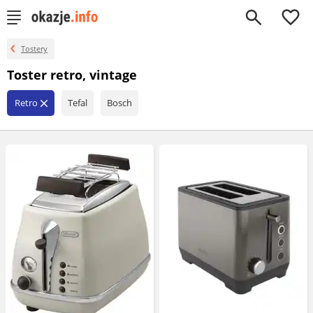
0
Tostery
Toster retro, vintage
Retro
Tefal
Bosch
close