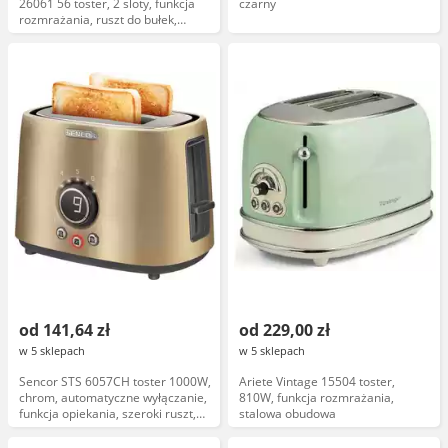
26061 56 toster, 2 sloty, funkcja
czarny
rozmrażania, ruszt do bułek,
czarny
od 141,64 zł
od 229,00 zł
w 5 sklepach
w 5 sklepach
Sencor STS 6057CH toster 1000W,
Ariete Vintage 15504 toster,
chrom, automatyczne wyłączanie,
810W, funkcja rozmrażania,
funkcja opiekania, szeroki ruszt,
stalowa obudowa
model 6057CH