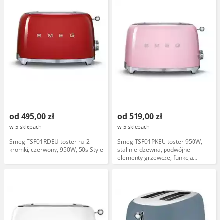
od 495,00 zł
od 519,00 zł
w 5 sklepach
w 5 sklepach
Smeg TSF01RDEU toster na 2
Smeg TSF01PKEU toster 950W,
kromki, czerwony, 950W, 50s Style
stal nierdzewna, podwójne
elementy grzewcze, funkcja
rozmrażania, podgrzewania,
automatyczne wyłączanie