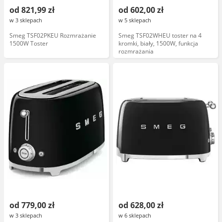
od 821,99 zł
od 602,00 zł
w 3 sklepach
w 5 sklepach
Smeg TSF02PKEU Rozmrażanie
Smeg TSF02WHEU toster na 4
1500W Toster
kromki, biały, 1500W, funkcja
rozmrażania
od 779,00 zł
od 628,00 zł
w 3 sklepach
w 6 sklepach