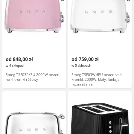
od 848,00 zł
od 759,00 zł
w 4 sklepach
w 5 sklepach
Smeg TSF03PKEU 2000W toster
Smeg TSF03WHEU toster na 4
na 4 kromki różowy
kromki, 2000W, biały, funkcja
rozmrażania