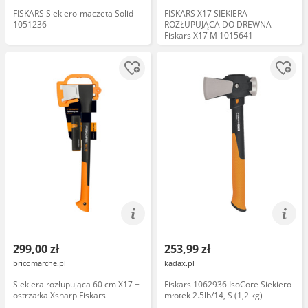
FISKARS Siekiero-maczeta Solid
FISKARS X17 SIEKIERA
1051236
ROZŁUPUJĄCA DO DREWNA
Fiskars X17 M 1015641
299,00 zł
253,99 zł
bricomarche.pl
kadax.pl
Siekiera rozłupująca 60 cm X17 +
Fiskars 1062936 IsoCore Siekiero-
ostrzałka Xsharp Fiskars
młotek 2.5lb/14, S (1,2 kg)