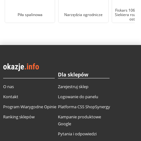
Fiskars 106910
Piła spalinowa
Narzędzia ogrodnicze
Siekiera rozłu
ostrze
Dla sklepów
O nas
Zarejestruj sklep
Kontakt
Logowanie do panelu
Program Wiarygodne Opinie
Platforma CSS ShopSynergy
Ranking sklepów
Kampanie produktowe
Google
Pytania i odpowiedzi