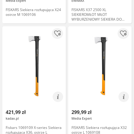
Media Expert
EWIMAX
FISKARS Siekiera rozłupująca X24
FISKARS X37 2500 XL
ostrze M 1069106
SIEKIEROMŁOT MŁOT
WYBURZENIOWY SIEKIERA DO
DREWNA Fiskars 2500 XL 1001704
122160
421,99 zł
299,99 zł
kadax.pl
Media Expert
Fiskars 1069109 X-series Siekiera
FISKARS Siekiera rozłupująca X32
rozłupująca X36, ostrze L
ostrze L 1069108