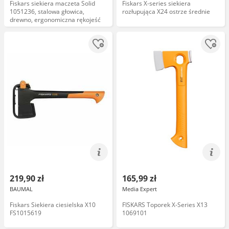
Fiskars siekiera maczeta Solid
Fiskars X-series siekiera
1051236, stalowa głowica,
rozłupująca X24 ostrze średnie
drewno, ergonomiczna rękojeść
219,90 zł
165,99 zł
BAUMAL
Media Expert
Fiskars Siekiera ciesielska X10
FISKARS Toporek X-Series X13
FS1015619
1069101