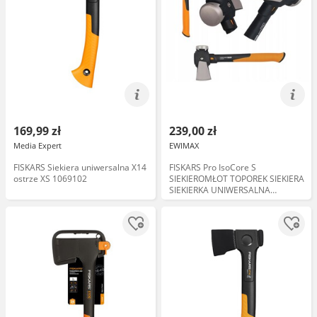
169,99 zł
239,00 zł
Media Expert
EWIMAX
FISKARS Siekiera uniwersalna X14
FISKARS Pro IsoCore S
ostrze XS 1069102
SIEKIEROMŁOT TOPOREK SIEKIERA
SIEKIERKA UNIWERSALNA
CIESIELSKA DO DREWNA
SIEKIERO-MŁOT Fiskars Pro
IsoCore S 1062936