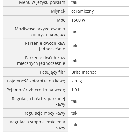
Menu w języku polskim
tak
Młynek
ceramiczny
Moc
1500 W
Możliwość przygotowania
nie
zimnych napojów
Parzenie dwóch kaw
tak
jednocześnie
Parzenie dwóch kaw
tak
mlecznych jednocześnie
Pasujący filtr
Brita Intenza
Pojemność zbiornika na kawę
270 g
Pojemność zbiornika na wodę
1,9 l
Regulacja ilości zaparzanej
tak
kawy
Regulacja mocy kawy
tak
Regulacja stopnia zmielenia
tak
kawy