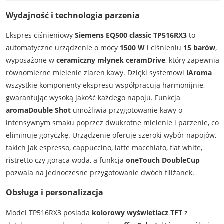
Wydajność i technologia parzenia
Ekspres ciśnieniowy
Siemens EQ500 classic TP516RX3
to
automatyczne urządzenie o mocy
1500 W
i ciśnieniu
15 barów
,
wyposażone w
ceramiczny młynek ceramDrive
, który zapewnia
równomierne mielenie ziaren kawy. Dzięki systemowi
iAroma
wszystkie komponenty ekspresu współpracują harmonijnie,
gwarantując wysoką jakość każdego napoju. Funkcja
aromaDouble Shot
umożliwia przygotowanie kawy o
intensywnym smaku poprzez dwukrotne mielenie i parzenie, co
eliminuje goryczkę. Urządzenie oferuje szeroki wybór napojów,
takich jak espresso, cappuccino, latte macchiato, flat white,
ristretto czy gorąca woda, a funkcja
oneTouch DoubleCup
pozwala na jednoczesne przygotowanie dwóch filiżanek.
Obsługa i personalizacja
Model TP516RX3 posiada
kolorowy wyświetlacz TFT
z