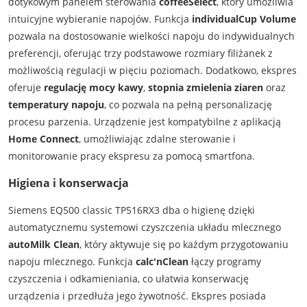
dotykowym panelem sterowania
coffeeSelect
, który umożliwia
intuicyjne wybieranie napojów. Funkcja
individualCup Volume
pozwala na dostosowanie wielkości napoju do indywidualnych
preferencji, oferując trzy podstawowe rozmiary filiżanek z
możliwością regulacji w pięciu poziomach. Dodatkowo, ekspres
oferuje
regulację mocy kawy
,
stopnia zmielenia ziaren
oraz
temperatury napoju
, co pozwala na pełną personalizację
procesu parzenia. Urządzenie jest kompatybilne z aplikacją
Home Connect
, umożliwiając zdalne sterowanie i
monitorowanie pracy ekspresu za pomocą smartfona.
Higiena i konserwacja
Siemens EQ500 classic TP516RX3 dba o higienę dzięki
automatycznemu systemowi czyszczenia układu mlecznego
autoMilk Clean
, który aktywuje się po każdym przygotowaniu
napoju mlecznego. Funkcja
calc'nClean
łączy programy
czyszczenia i odkamieniania, co ułatwia konserwację
urządzenia i przedłuża jego żywotność. Ekspres posiada