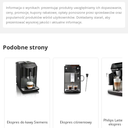
Informacja o wynikach: prezentując produkty uwzględniamy ich dopasowanie,
ceny, promocje, kupony rabatowe, opłaty ponoszone przez sprzedawców oraz
popularność produktów wśród użytkowników. Dokładamy starań, aby
prezentować wysokiej jakości i aktualne informacje.
Podobne strony
Philips LatteG
Ekspres do kawy Siemens
Ekspres ciśnieniowy
ekspres ciś