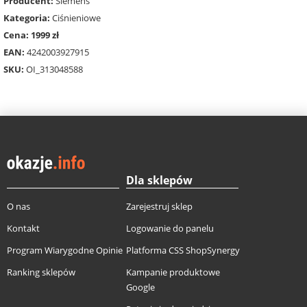
Producent:
Siemens
Kategoria:
Ciśnieniowe
Cena: 1999 zł
EAN:
4242003927915
SKU:
OI_313048588
Dla sklepów
O nas
Zarejestruj sklep
Kontakt
Logowanie do panelu
Program Wiarygodne Opinie
Platforma CSS ShopSynergy
Ranking sklepów
Kampanie produktowe
Google