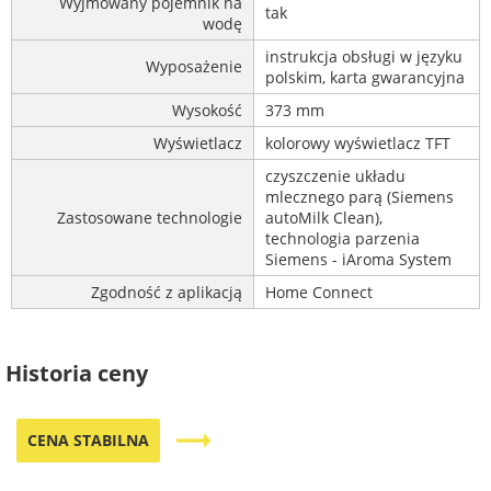
Wyjmowany pojemnik na
tak
wodę
instrukcja obsługi w języku
Wyposażenie
polskim, karta gwarancyjna
Wysokość
373 mm
Wyświetlacz
kolorowy wyświetlacz TFT
czyszczenie układu
mlecznego parą (Siemens
Zastosowane technologie
autoMilk Clean),
technologia parzenia
Siemens - iAroma System
Zgodność z aplikacją
Home Connect
Historia ceny
trending_flat
CENA STABILNA