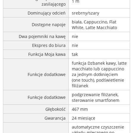
1 m
zasilającego
Dominujący odcień
srebrny/szary
biała, Cappuccino, Flat
Dostępne napoje
White, Latte Macchiato
Dwa pojemniki na kawę
nie
Ekspres do biura
nie
Funkcja Moja kawa
tak
funkcja Dzbanek kawy, latte
macchiato lub cappuccino
Funkcje dodatkowe
za jednym dotknięciem
(one touch), podświetlenie
filiżanek
podgrzewanie filiżanek,
Funkcje dodatkowe
sterowanie smartfonem
Głębokość
467 mm
Gwarancja
24 miesiące
automatyczne czyszczenie
układu mlecznego po