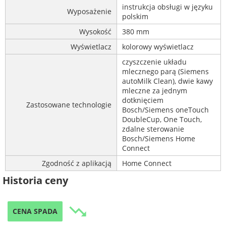
instrukcja obsługi w języku
Wyposażenie
polskim
Wysokość
380 mm
Wyświetlacz
kolorowy wyświetlacz
czyszczenie układu
mlecznego parą (Siemens
autoMilk Clean), dwie kawy
mleczne za jednym
dotknięciem
Zastosowane technologie
Bosch/Siemens oneTouch
DoubleCup, One Touch,
zdalne sterowanie
Bosch/Siemens Home
Connect
Zgodność z aplikacją
Home Connect
Historia ceny
trending_down
CENA SPADA