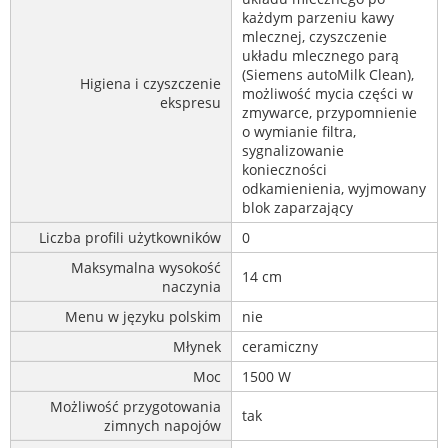
każdym parzeniu kawy
mlecznej, czyszczenie
układu mlecznego parą
(Siemens autoMilk Clean),
Higiena i czyszczenie
możliwość mycia części w
ekspresu
zmywarce, przypomnienie
o wymianie filtra,
sygnalizowanie
konieczności
odkamienienia, wyjmowany
blok zaparzający
Liczba profili użytkowników
0
Maksymalna wysokość
14 cm
naczynia
Menu w języku polskim
nie
Młynek
ceramiczny
Moc
1500 W
Możliwość przygotowania
tak
zimnych napojów