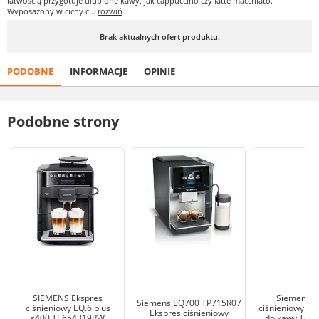
łatwością przygotuje ulubione kawy, jak cappuccino czy latte macchiato.
Wyposażony w cichy c...
rozwiń
Brak aktualnych ofert produktu.
PODOBNE
INFORMACJE
OPINIE
Podobne strony
SIEMENS Ekspres
Siemens E
Siemens EQ700 TP715R07
ciśnieniowy EQ.6 plus
ciśnieniowy au
Ekspres ciśnieniowy
s400 TE654319RW
do kawy Te 6