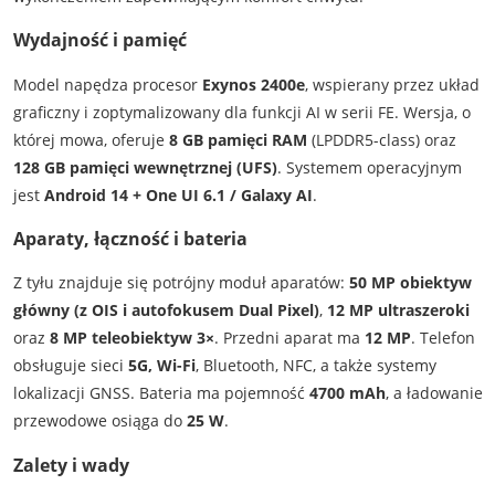
Wydajność i pamięć
Model napędza procesor
Exynos 2400e
, wspierany przez układ
graficzny i zoptymalizowany dla funkcji AI w serii FE. Wersja, o
której mowa, oferuje
8 GB pamięci RAM
(LPDDR5-class) oraz
128 GB pamięci wewnętrznej (UFS)
. Systemem operacyjnym
jest
Android 14 + One UI 6.1 / Galaxy AI
.
Aparaty, łączność i bateria
Z tyłu znajduje się potrójny moduł aparatów:
50 MP obiektyw
główny (z OIS i autofokusem Dual Pixel)
,
12 MP ultra­szeroki
oraz
8 MP teleobiektyw 3×
. Przedni aparat ma
12 MP
. Telefon
obsługuje sieci
5G, Wi-Fi
, Bluetooth, NFC, a także systemy
lokalizacji GNSS. Bateria ma pojemność
4700 mAh
, a ładowanie
przewodowe osiąga do
25 W
.
Zalety i wady