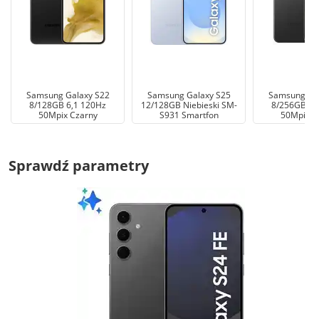
Samsung Galaxy S22
Samsung Galaxy S25
Samsung Gal
8/128GB 6,1 120Hz
12/128GB Niebieski SM-
8/256GB 6,
50Mpix Czarny
S931 Smartfon
50Mpix C
Sprawdź parametry