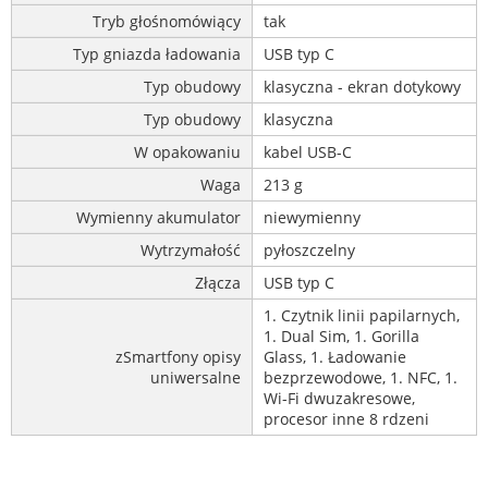
Tryb głośnomówiący
tak
Typ gniazda ładowania
USB typ C
Typ obudowy
klasyczna - ekran dotykowy
Typ obudowy
klasyczna
W opakowaniu
kabel USB-C
Waga
213 g
Wymienny akumulator
niewymienny
Wytrzymałość
pyłoszczelny
Złącza
USB typ C
1. Czytnik linii papilarnych,
1. Dual Sim, 1. Gorilla
zSmartfony opisy
Glass, 1. Ładowanie
uniwersalne
bezprzewodowe, 1. NFC, 1.
Wi-Fi dwuzakresowe,
procesor inne 8 rdzeni