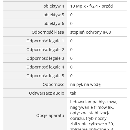
obiektyw 4
10 Mpix - f/2,4 - przód
obiektyw 5
0
obiektyw 6
0
Odporność klasa
stopień ochrony IP68
Odporność legale 1
0
Odporność legale 2
0
Odporność legale 3
0
Odporność legale 4
0
Odporność legale 5
0
Odporność
na pył, na wodę
Odtwarzacz audio
tak
ledowa lampa błyskowa,
nagrywanie filmów 8K,
optyczna stabilizacja
Opcje aparatu
obrazu, tryb nocny,
zbliżenie cyfrowe x 30,
zbliżenie optyczne x 3