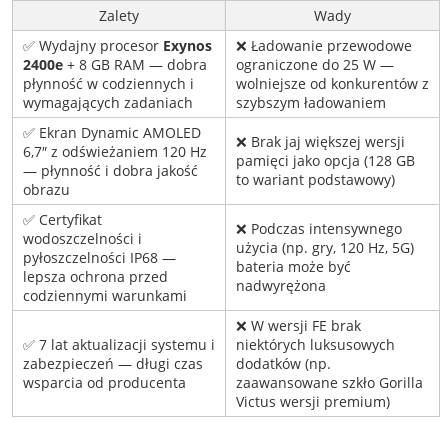
Zalety
Wady
✅ Wydajny procesor
Exynos
❌ Ładowanie przewodowe
2400e
+ 8 GB RAM — dobra
ograniczone do 25 W —
płynność w codziennych i
wolniejsze od konkurentów z
wymagających zadaniach
szybszym ładowaniem
✅ Ekran Dynamic AMOLED
❌ Brak jaj większej wersji
6,7″ z odświeżaniem 120 Hz
pamięci jako opcja (128 GB
— płynność i dobra jakość
to wariant podstawowy)
obrazu
✅ Certyfikat
❌ Podczas intensywnego
wodoszczelności i
użycia (np. gry, 120 Hz, 5G)
pyłoszczelności IP68 —
bateria może być
lepsza ochrona przed
nadwyrężona
codziennymi warunkami
❌ W wersji FE brak
✅ 7 lat aktualizacji systemu i
niektórych luksusowych
zabezpieczeń — długi czas
dodatków (np.
wsparcia od producenta
zaawansowane szkło Gorilla
Victus wersji premium)