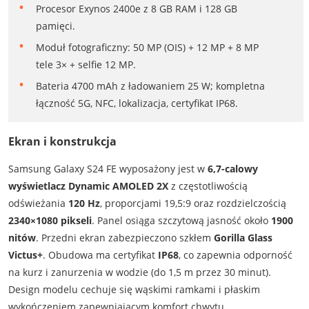
Procesor Exynos 2400e z 8 GB RAM i 128 GB
pamięci.
Moduł fotograficzny: 50 MP (OIS) + 12 MP + 8 MP
tele 3× + selfie 12 MP.
Bateria 4700 mAh z ładowaniem 25 W; kompletna
łączność 5G, NFC, lokalizacja, certyfikat IP68.
Ekran i konstrukcja
Samsung Galaxy S24 FE wyposażony jest w
6,7-calowy
wyświetlacz Dynamic AMOLED 2X
z częstotliwością
odświeżania
120 Hz
, proporcjami 19,5:9 oraz rozdzielczością
2340×1080 pikseli
. Panel osiąga szczytową jasność około
1900
nitów
. Przedni ekran zabezpieczono szkłem
Gorilla Glass
Victus+
. Obudowa ma certyfikat
IP68
, co zapewnia odporność
na kurz i zanurzenia w wodzie (do 1,5 m przez 30 minut).
Design modelu cechuje się wąskimi ramkami i płaskim
wykończeniem zapewniającym komfort chwytu.