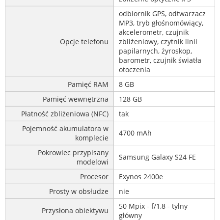
odbiornik GPS, odtwarzacz
MP3, tryb głośnomówiący,
akcelerometr, czujnik
Opcje telefonu
zbliżeniowy, czytnik linii
papilarnych, żyroskop,
barometr, czujnik światła
otoczenia
Pamięć RAM
8 GB
Pamięć wewnętrzna
128 GB
Płatność zbliżeniowa (NFC)
tak
Pojemność akumulatora w
4700 mAh
komplecie
Pokrowiec przypisany
Samsung Galaxy S24 FE
modelowi
Procesor
Exynos 2400e
Prosty w obsłudze
nie
50 Mpix - f/1,8 - tylny
Przysłona obiektywu
główny