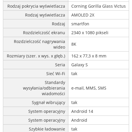
Rodzaj pokrycia wyświetlacza
Corning Gorilla Glass Victus
Rodzaj wyświetlacza
AMOLED 2X
Rodzaj
smartfon
Rozdzielczość ekranu
2340 x 1080 pikseli
Rozdzielczość nagrywania
8K
wideo
Rozmiary (szer. x wys. x głęb.)
162 x 77,3 x 8 mm
Seria
Galaxy S
Sieć Wi-Fi
tak
Standardy
wysyłania/odbierania
e-mail, MMS, SMS
wiadomości
Sygnał wibrujący
tak
System operacyjny
Android 14
System operacyjny
Android
Szybkie ładowanie
tak