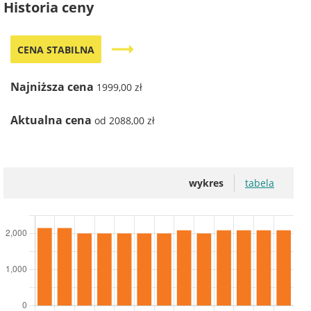
Historia ceny
trending_flat
CENA STABILNA
Najniższa cena
1999,00 zł
Aktualna cena
od 2088,00 zł
wykres
tabela