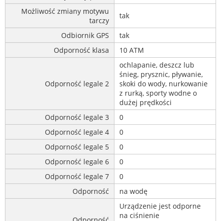
Możliwość zmiany motywu
tak
tarczy
Odbiornik GPS
tak
Odporność klasa
10 ATM
ochlapanie, deszcz lub
śnieg, prysznic, pływanie,
Odporność legale 2
skoki do wody, nurkowanie
z rurką, sporty wodne o
dużej prędkości
Odporność legale 3
0
Odporność legale 4
0
Odporność legale 5
0
Odporność legale 6
0
Odporność legale 7
0
Odporność
na wodę
Urządzenie jest odporne
na ciśnienie
Odporność