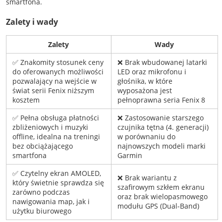
smartfona.
Zalety i wady
Zalety
Wady
✅ Znakomity stosunek ceny
❌ Brak wbudowanej latarki
do oferowanych możliwości
LED oraz mikrofonu i
pozwalający na wejście w
głośnika, w które
świat serii Fenix niższym
wyposażona jest
kosztem
pełnoprawna seria Fenix 8
✅ Pełna obsługa płatności
❌ Zastosowanie starszego
zbliżeniowych i muzyki
czujnika tętna (4. generacji)
offline, idealna na treningi
w porównaniu do
bez obciążającego
najnowszych modeli marki
smartfona
Garmin
✅ Czytelny ekran AMOLED,
❌ Brak wariantu z
który świetnie sprawdza się
szafirowym szkłem ekranu
zarówno podczas
oraz brak wielopasmowego
nawigowania map, jak i
modułu GPS (Dual-Band)
użytku biurowego