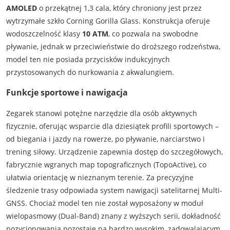
AMOLED
o przekątnej 1,3 cala, który chroniony jest przez
wytrzymałe szkło Corning Gorilla Glass. Konstrukcja oferuje
wodoszczelność klasy
10 ATM
, co pozwala na swobodne
pływanie, jednak w przeciwieństwie do droższego rodzeństwa,
model ten nie posiada przycisków indukcyjnych
przystosowanych do nurkowania z akwalungiem.
Funkcje sportowe i nawigacja
Zegarek stanowi potężne narzędzie dla osób aktywnych
fizycznie, oferując wsparcie dla dziesiątek profili sportowych –
od biegania i jazdy na rowerze, po pływanie, narciarstwo i
trening siłowy. Urządzenie zapewnia dostęp do szczegółowych,
fabrycznie wgranych map topograficznych (TopoActive), co
ułatwia orientację w nieznanym terenie. Za precyzyjne
śledzenie trasy odpowiada system nawigacji satelitarnej Multi-
GNSS. Chociaż model ten nie został wyposażony w moduł
wielopasmowy (Dual-Band) znany z wyższych serii, dokładność
pozycjonowania pozostaje na bardzo wysokim, zadowalającym