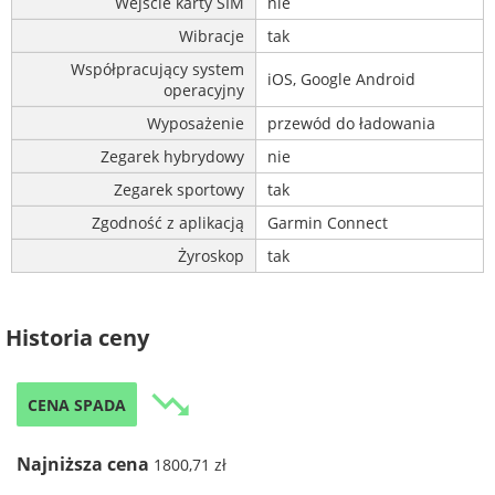
Wejście karty SIM
nie
Wibracje
tak
Współpracujący system
iOS, Google Android
operacyjny
Wyposażenie
przewód do ładowania
Zegarek hybrydowy
nie
Zegarek sportowy
tak
Zgodność z aplikacją
Garmin Connect
Żyroskop
tak
Historia ceny
trending_down
CENA SPADA
Najniższa cena
1800,71 zł