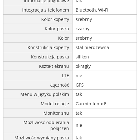
Informacje pogodowe
tak
Integracja z telefonem
Bluetooth, Wi-Fi
Kolor koperty
srebrny
Kolor paska
czarny
Kolor
srebrny
Konstrukcja koperty
stal nierdzewna
Konstrukcja paska
silikon
Kształt ekranu
okrągły
LTE
nie
Łączność
GPS
Menu w języku polskim
tak
Model relacje
Garmin fenix E
Monitor snu
tak
Możliwość odbierania
nie
połączeń
Możliwość wymiany paska
tak