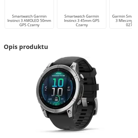
Smartwatch Garmin
Smartwatch Garmin
Garmin Smartw
Instinct 3 AMOLED 50mm
Instinct 3 45mm GPS
3 Mleczny kw
GPS Czarny
Czarny
02784
Opis produktu